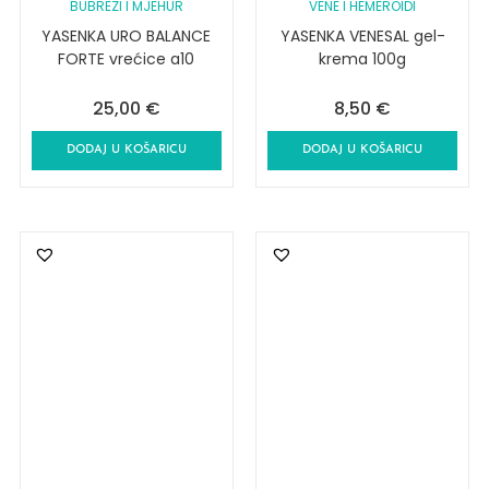
BUBREZI I MJEHUR
VENE I HEMEROIDI
YASENKA URO BALANCE
YASENKA VENESAL gel-
FORTE vrećice a10
krema 100g
25,00
€
8,50
€
DODAJ U KOŠARICU
DODAJ U KOŠARICU