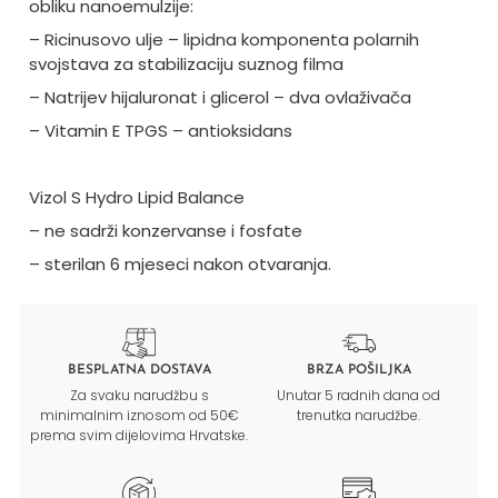
obliku nanoemulzije:
– Ricinusovo ulje
– lipidna komponenta polarnih
svojstava za stabilizaciju suznog filma
– Natrijev hijaluronat i glicerol – dva ovla
živača
– Vitamin E TPGS
– antioksidans
Vizol S Hydro Lipid Balance
– ne sadr
ži konzervanse i fosfate
– sterilan 6 mjeseci nakon otvaranja.
BESPLATNA DOSTAVA
BRZA POŠILJKA
Za svaku narudžbu s
Unutar 5 radnih dana od
minimalnim iznosom od 50€
trenutka narudžbe.
prema svim dijelovima Hrvatske.