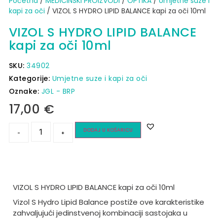
Početna
/
MEDICINSKI PROIZVODI
/
OPTIKA
/
Umjetne suze i
kapi za oči
/ VIZOL S HYDRO LIPID BALANCE kapi za oči 10ml
VIZOL S HYDRO LIPID BALANCE
kapi za oči 10ml
SKU:
34902
Kategorije:
Umjetne suze i kapi za oči
Oznake:
JGL - BRP
17,00
€
DODAJ U KOŠARICU
-
+
VIZOL S HYDRO LIPID BALANCE kapi za oči 10ml
Vizol S Hydro Lipid Balance postiže ove karakteristike
zahvaljujući jedinstvenoj kombinaciji sastojaka u