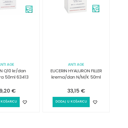
NTI AGE
ANTI AGE
N Q10 kr/dan
EUCERIN HYALURON FILLER
ra 50ml 63413
krema/dan N/M/K 50ml
9,20
€
33,15
€
 KOŠARICU
DODAJ U KOŠARICU