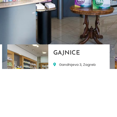
GAJNICE
Gandhijeva 3, Zagreb
01/3461-431
098/452-128
gajnice@ljekarne-
dvorzak.hr
PON - PET
07:00 - 20:00