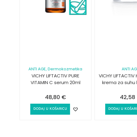
ANTI AGE
, Dermokozmetika
ANTI A
VICHY LIFTACTIV PURE
VICHY LIFTACTIV 
VITAMIN C serum 20ml
krema za suhu 
48,80
€
42,58
DODAJ U KOŠARICU
DODAJ U KOŠAR