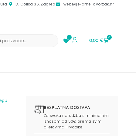
euta
D. Golika 36, Zagreb
web@ljekarne-dvorzak.hr
0
0,00
€
jegu
BESPLATNA DOSTAVA
Za svaku narudžbu s minimalnim
iznosom od 50€ prema svim
dijelovima Hrvatske.