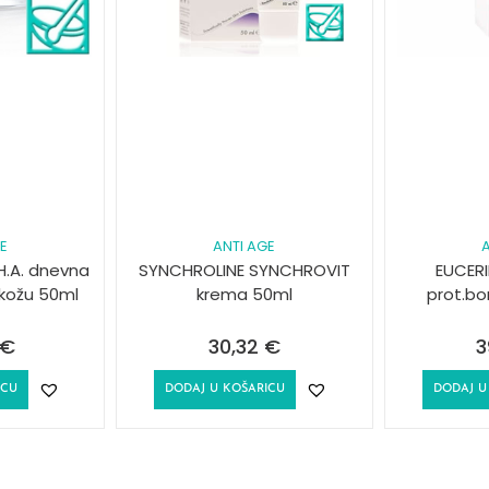
GE
ANTI AGE
A
H.A. dnevna
SYNCHROLINE SYNCHROVIT
EUCERI
kožu 50ml
krema 50ml
prot.bo
€
30,32
€
3
ICU
DODAJ U KOŠARICU
DODAJ U