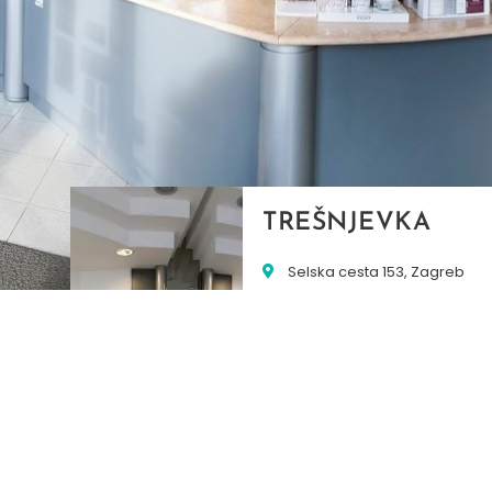
TREŠNJEVKA
Selska cesta 153, Zagreb
01/3022-794
099/2681-387
selska@ljekarne-
dvorzak.hr
PON - PET
07:00 - 20:00