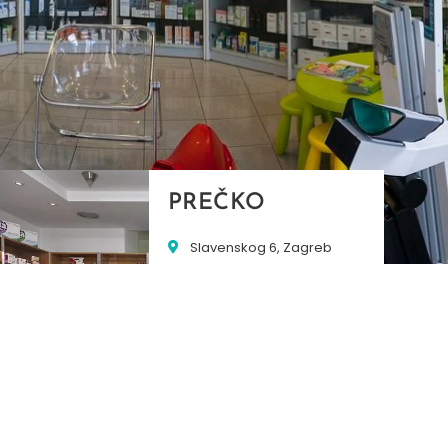
PREČKO
Slavenskog 6, Zagreb
01/3885-672
099/2681-389
precko@ljekarne-
dvorzak.hr
PON - PET
07:00 - 20:00