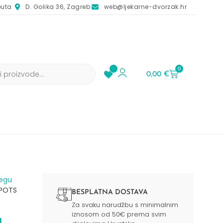
euta
D. Golika 36, Zagreb
web@ljekarne-dvorzak.hr
0
0,00
€
jegu
SPOTS
BESPLATNA DOSTAVA
Za svaku narudžbu s minimalnim
iznosom od 50€ prema svim