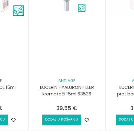
GE
ANTI AGE
A
OL 15ml
EUCERIN HYALURON FILLER
EUCERI
krema/oči 15ml 63536
prot.bo
€
39,55
€
3
ICU
DODAJ U KOŠARICU
DODAJ U