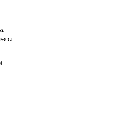
ja.
sve su
l