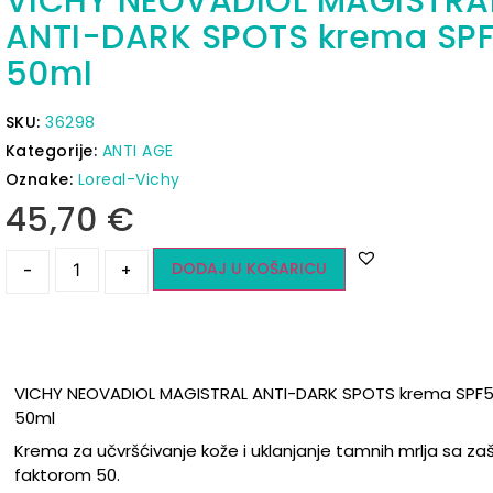
VICHY NEOVADIOL MAGISTRA
ANTI-DARK SPOTS krema SP
50ml
SKU:
36298
Kategorije:
ANTI AGE
Oznake:
Loreal-Vichy
45,70
€
DODAJ U KOŠARICU
-
+
VICHY NEOVADIOL MAGISTRAL ANTI-DARK SPOTS krema SPF
50ml
Krema za učvršćivanje kože i uklanjanje tamnih mrlja sa za
faktorom 50.