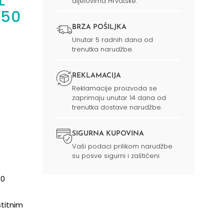
L
dijelovima Hrvatske.
F50
BRZA POŠILJKA
Unutar 5 radnih dana od
trenutka narudžbe.
REKLAMACIJA
Reklamacije proizvoda se
zaprimaju unutar 14 dana od
trenutka dostave narudžbe.
SIGURNA KUPOVINA
Vaši podaci prilikom narudžbe
su posve sigurni i zaštićeni.
50
štitnim