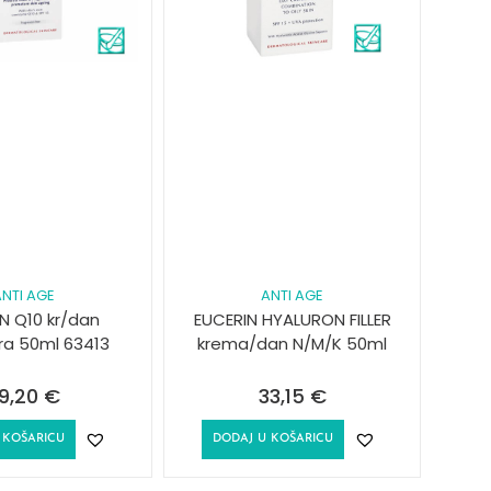
NTI AGE
ANTI AGE
N Q10 kr/dan
EUCERIN HYALURON FILLER
ra 50ml 63413
krema/dan N/M/K 50ml
9,20
€
33,15
€
 KOŠARICU
DODAJ U KOŠARICU