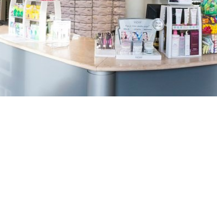
TREŠNJEVKA
Selska cesta 153, Zagreb
01/3022-794
099/2681-387