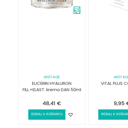
ANTI AGE
ANTI A
EUCERIN HYALURON
VITAL PLUS C
FILL.+ELAST. krema DAN 50ml
48,41
€
9,95
DODAJ U KOŠARICU
DODAJ U KOŠAR