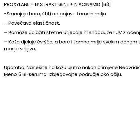
PROXYLANE + EKSTRAKT SENE + NIACINAMID [B3]
-Smanjuje bore, štiti od pojave tamnih mrlja.
– Povećava elastičnost.
– Pomaže ublažiti štetne utjecaje menopauze i UV zračen
– Koža djeluje čvršća, a bore i tamne mrlje svakim danom 
manje vidljive.
Uporaba:
Nanesite na kožu ujutro nakon primjene Neovadio
Meno 5 Bi-seruma. Izbjegavajte područje oko očiju.