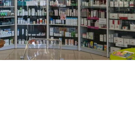
PREČKO
Slavenskog 6, Zagreb
01/3885-672
099/2681-389