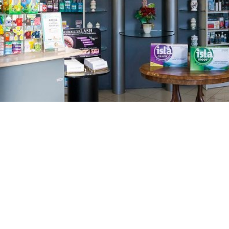
GAJNICE
Gandhijeva 3, Zagreb
01/3461-431
098/452-128