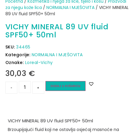
Početna
/
Kozmetika i njega za lice, tijelo i kosu
/
Proizvodi
za njegu kože lica
/
NORMALNA I MJEŠOVITA
/ VICHY MINERAL
89 UV fluid SPF50+ 50ml
VICHY MINERAL 89 UV fluid
SPF50+ 50ml
SKU:
34465
Kategorije:
NORMALNA I MJEŠOVITA
Oznake:
Loreal-Vichy
30,03
€
DODAJ U KOŠARICU
-
+
VICHY MINERAL 89 UV fluid SPF50+ 50ml
Brzoupijajući fluid koji ne ostavlja osjećaj masnoće na