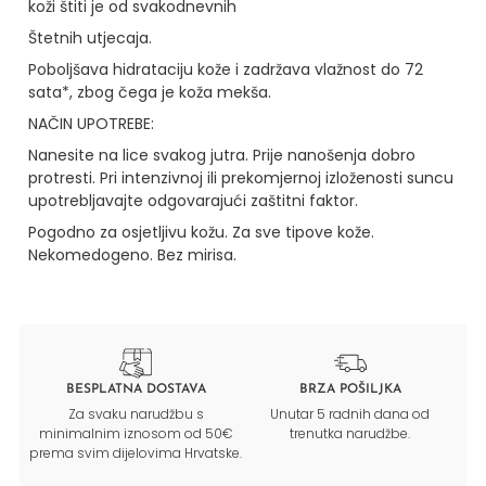
koži štiti je od svakodnevnih
Štetnih utjecaja.
Poboljšava hidrataciju kože i zadržava vlažnost do 72
sata*, zbog čega je koža mekša.
NAČIN UPOTREBE:
Nanesite na lice svakog jutra. Prije nanošenja dobro
protresti. Pri intenzivnoj ili prekomjernoj izloženosti suncu
upotrebljavajte odgovarajući zaštitni faktor.
Pogodno za osjetljivu kožu. Za sve tipove kože.
Nekomedogeno. Bez mirisa.
BESPLATNA DOSTAVA
BRZA POŠILJKA
Za svaku narudžbu s
Unutar 5 radnih dana od
minimalnim iznosom od 50€
trenutka narudžbe.
prema svim dijelovima Hrvatske.