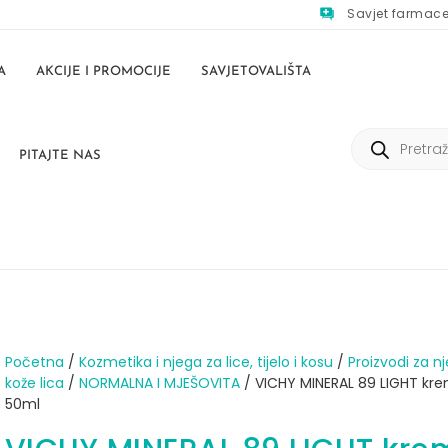
Savjet farmac
A
AKCIJE I PROMOCIJE
SAVJETOVALIŠTA
PITAJTE NAS
Početna
/
Kozmetika i njega za lice, tijelo i kosu
/
Proizvodi za n
kože lica
/
NORMALNA I MJEŠOVITA
/ VICHY MINERAL 89 LIGHT kr
50ml