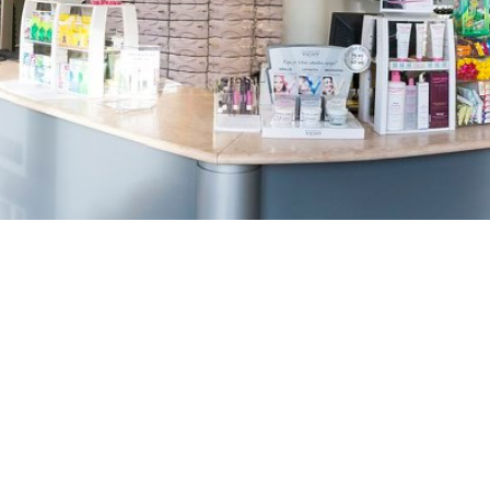
TREŠNJEVKA
Selska cesta 153, Zagreb
01/3022-794
099/2681-387