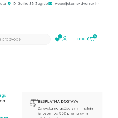
euta
D. Golika 36, Zagreb
web@ljekarne-dvorzak.hr
0
0,00
€
jegu
ema
BESPLATNA DOSTAVA
Za svaku narudžbu s minimalnim
iznosom od 50€ prema svim