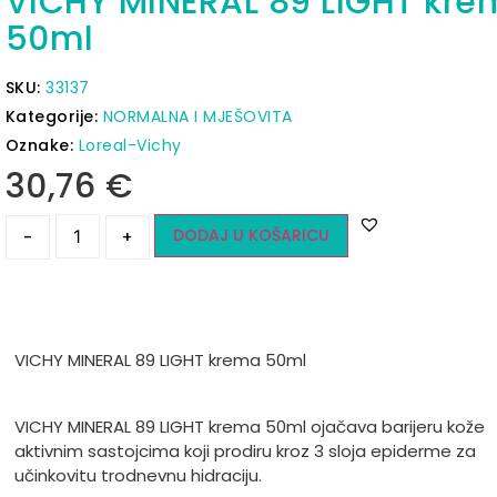
VICHY MINERAL 89 LIGHT kre
50ml
SKU:
33137
Kategorije:
NORMALNA I MJEŠOVITA
Oznake:
Loreal-Vichy
30,76
€
DODAJ U KOŠARICU
-
+
VICHY MINERAL 89 LIGHT krema 50ml
VICHY MINERAL 89 LIGHT krema 50ml ojačava barijeru kože
aktivnim sastojcima koji prodiru kroz 3 sloja epiderme za
učinkovitu trodnevnu hidraciju.