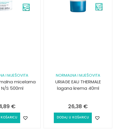
A I MJEŠOVITA
NORMALNA I MJEŠOVITA
rmalna micelarna
URIAGE EAU THERMALE
 N/S 500ml
lagana krema 40ml
4,89
€
26,38
€
 KOŠARICU
DODAJ U KOŠARICU