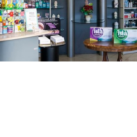
GAJNICE
Gandhijeva 3, Zagreb
01/3461-431
098/452-128