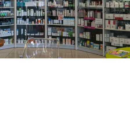
PREČKO
Slavenskog 6, Zagreb
01/3885-672
099/2681-389