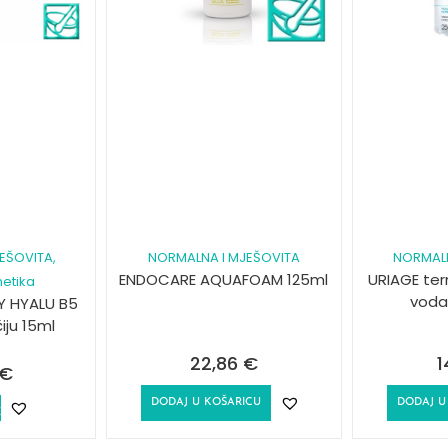
EŠOVITA
,
NORMALNA I MJEŠOVITA
NORMALN
ENDOCARE AQUAFOAM 125ml
URIAGE te
etika
voda
Y HYALU B5
iju 15ml
22,86
€
1
€
DODAJ U KOŠARICU
DODAJ U
E