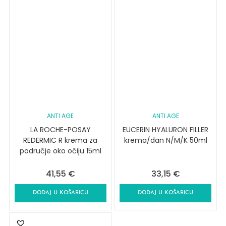
ANTI AGE
ANTI AGE
LA ROCHE-POSAY
EUCERIN HYALURON FILLER
REDERMIC R krema za
krema/dan N/M/K 50ml
područje oko očiju 15ml
41,55
€
33,15
€
DODAJ U KOŠARICU
DODAJ U KOŠARICU