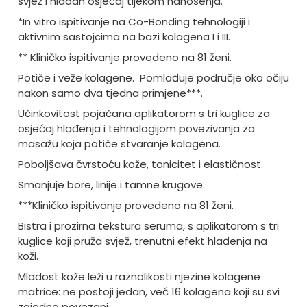
svjež i hladan osjećaj tijekom nanošenja.
*In vitro ispitivanje na Co-Bonding tehnologiji i
aktivnim sastojcima na bazi kolagena I i III.
** Kliničko ispitivanje provedeno na 81 ženi.
Potiče i veže kolagene. Pomlađuje područje oko očiju
nakon samo dva tjedna primjene***.
Učinkovitost pojačana aplikatorom s tri kuglice za
osjećaj hlađenja i tehnologijom povezivanja za
masažu koja potiče stvaranje kolagena.
Poboljšava čvrstoću kože, tonicitet i elastičnost.
Smanjuje bore, linije i tamne krugove.
***Kliničko ispitivanje provedeno na 81 ženi.
Bistra i prozirna tekstura seruma, s aplikatorom s tri
kuglice koji pruža svjež, trenutni efekt hlađenja na
koži.
Mladost kože leži u raznolikosti njezine kolagene
matrice: ne postoji jedan, već 16 kolagena koji su svi
zajedno povezani.