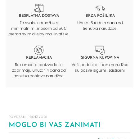
BESPLATNA DOSTAVA
BRZA POŠILJKA
Za svaku narudžbu s
Unutar 5 radnih dana od
minimalnim iznosom od 50€
trenutka narudžbe.
prema svim dijelovima Hrvatske.
REKLAMACIJA
SIGURNA KUPOVINA
Reklamacije proizvoda se
Vaši podaci prilikom narudžbe
zaprimaju unutar 14 dana od
su posve sigurni i zaštićeni.
trenutka dostave narudžbe.
POVEZANI PROIZVODI
MOGLO BI VAS ZANIMATI