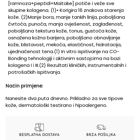
[ramnoza+peptidi+Maitake] potiče i veže sve
skupine kolagena. (1)
• Korigira 16 znakova starenja
kože. (2)
Manje bora, manje tankih linija, poboljšana
čvrtoća, punoća, manja ovješenost, zaglađenost,
poboljšana tekstura kože, tonus, gustoća kože,
osnažena kožna barijera, poboljšano obnavljanje
kože, blistavost, mekoća, elastičnost, hidratacija,
ujednačenost tena.
(1) In vitro ispitivanje na CO-
Bonding tehnologiji i aktivnim sastojcima na bazi
kolagena I i III.
(2) Rezultati kliničkih, instrumentalnih i
potrošačkih ispitivanja.
Način primjene:
Nanesite dva puta dnevno. Prikladno za sve tipove
kože, dermatološki testirano i hipoalergeno.
BESPLATNA DOSTAVA
BRZA POŠILJKA