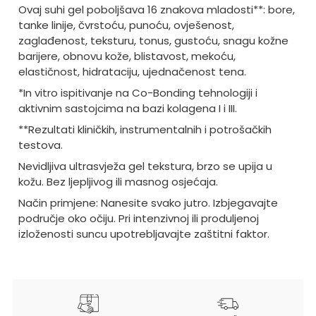
Ovaj suhi gel poboljšava 16 znakova mladosti**: bore,
tanke linije, čvrstoću, punoću, ovješenost,
zaglađenost, teksturu, tonus, gustoću, snagu kožne
barijere, obnovu kože, blistavost, mekoću,
elastičnost, hidrataciju, ujednačenost tena.
*In vitro ispitivanje na Co-Bonding tehnologiji i
aktivnim sastojcima na bazi kolagena I i III.
**Rezultati kliničkih, instrumentalnih i potrošačkih
testova.
Nevidljiva ultrasvježa gel tekstura, brzo se upija u
kožu. Bez ljepljivog ili masnog osjećaja.
Način primjene: Nanesite svako jutro. Izbjegavajte
područje oko očiju. Pri intenzivnoj ili produljenoj
izloženosti suncu upotrebljavajte zaštitni faktor.