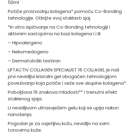
50ml
Potiče proizvodnju kolagena* pomoću Co-Bonding
tehnologije. Otkrijte svoj staklasti sjaj.
*In vitro ispitivanje na Co-Bonding tehnologiji i
aktivnim sastojcima na bazi kolagena I i III.
– Hipoalergeno
– Nekomedogeno
– Dermatološki testiran
LIFTACTIV COLLAGEN SPECIALIST 16 COLLAGEL je naš
prvi nevidljivi kristalni gel obogaćen tehnologijom
povezivanja koja potiče i veže sve skupine kolagena*.
Poboljšava 16 znakova mladosti** i trenutni efekt
staklenog sjaja.
U nevidljivom ultrasvježem gelu koji se upija nakon
nanošenja.
Pogodan je za osjetljivu kožu, nevidljiv na svim
tonovima kože.