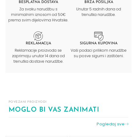
BESPLATNA DOSTAVA
BRZA POŠILJKA
Za svaku narudžbu s
Unutar 5 radnih dana od
minimalnim iznosom od 50€
trenutka narudžbe.
prema svim dijelovima Hrvatske.
REKLAMACIJA
SIGURNA KUPOVINA
Reklamacije proizvoda se
Vaši podaci prilikom narudžbe
zaprimaju unutar 14 dana od
su posve sigurni i zaštićeni.
trenutka dostave narudžbe.
POVEZANI PROIZVODI
MOGLO BI VAS ZANIMATI
Pogledaj sve