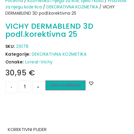
Početna
/
Kozmetika i njega za lice, tijelo i kosu
/
Proizvodi
za njegu kože lica
/
DEKORATIVNA KOZMETIKA
/ VICHY
DERMABLEND 3D podl.korektivna 25
VICHY DERMABLEND 3D
podl.korektivna 25
SKU:
26178
Kategorije:
DEKORATIVNA KOZMETIKA
Oznake:
Loreal-Vichy
30,95
€
DODAJ U KOŠARICU
-
+
KOREKTIVNI PUDER