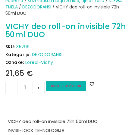
Početna
/
Kozmetika i njega za lice, tijelo i kosu
/
NJEGA
TIJELA
/
DEZODORANSI
/ VICHY deo roll-on invisible 72h
50ml DUO
VICHY deo roll-on invisible 72h
50ml DUO
SKU:
35299
Kategorije:
DEZODORANSI
Oznake:
Loreal-Vichy
21,65
€
DODAJ U KOŠARICU
-
+
VICHY deo roll-on invisible 72h 50ml DUO
INVISI-LOCK TEHNOLOGIJA