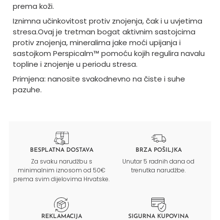
prema koži.
Iznimna učinkovitost protiv znojenja, čak i u uvjetima
stresa.
Ovaj je tretman bogat aktivnim sastojcima
protiv znojenja, mineralima jake moći upijanja i
sastojkom Perspicalm™ pomoću kojih regulira navalu
topline i znojenje u periodu stresa.
Primjena: nanosite svakodnevno na čiste i suhe
pazuhe.
BESPLATNA DOSTAVA
BRZA POŠILJKA
Za svaku narudžbu s
Unutar 5 radnih dana od
minimalnim iznosom od 50€
trenutka narudžbe.
prema svim dijelovima Hrvatske.
REKLAMACIJA
SIGURNA KUPOVINA