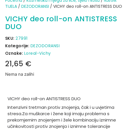
Početna
/
Kozmetika i njega za lice, tijelo i kosu
/
NJEGA
TIJELA
/
DEZODORANSI
/ VICHY deo roll-on ANTISTRESS DUO
VICHY deo roll-on ANTISTRESS
DUO
SKU:
27991
Kategorije:
DEZODORANSI
Oznake:
Loreal-Vichy
21,65
€
Nema na zalihi
VICHY deo roll-on ANTISTRESS DUO
Intenzivni tretman protiv znojenja, čak i u uvjetima
stresa.
Za muškarce i žene koji imaju problema s
prekomjernim znojenjem i žele kombinaciju iznimne
učinkovitosti protiv znojenja i iznimne tolerancije