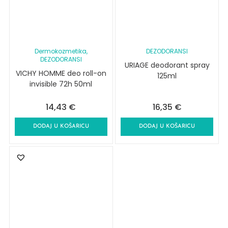
Dermokozmetika
,
DEZODORANSI
DEZODORANSI
URIAGE deodorant spray
VICHY HOMME deo roll-on
125ml
invisible 72h 50ml
14,43
€
16,35
€
DODAJ U KOŠARICU
DODAJ U KOŠARICU