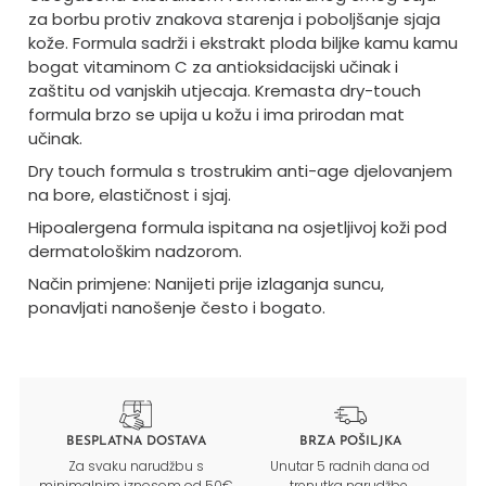
za borbu protiv znakova starenja i poboljšanje sjaja
kože. Formula sadrži i ekstrakt ploda biljke kamu kamu
bogat vitaminom C za antioksidacijski učinak i
zaštitu od vanjskih utjecaja. Kremasta dry-touch
formula brzo se upija u kožu i ima prirodan mat
učinak.
Dry touch formula s trostrukim anti-age djelovanjem
na bore, elastičnost i sjaj.
Hipoalergena formula ispitana na osjetljivoj koži pod
dermatološkim nadzorom.
Način primjene: Nanijeti prije izlaganja suncu,
ponavljati nanošenje često i bogato.
BESPLATNA DOSTAVA
BRZA POŠILJKA
Za svaku narudžbu s
Unutar 5 radnih dana od
minimalnim iznosom od 50€
trenutka narudžbe.