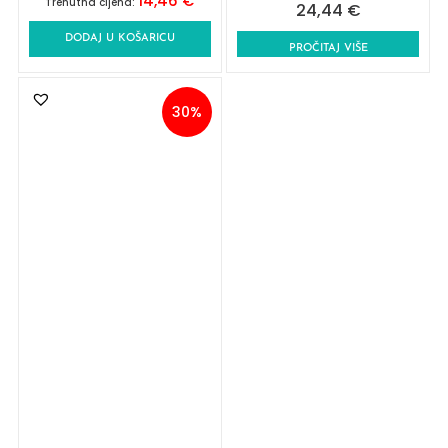
14,46
€
Trenutna cijena:
24,44
€
DODAJ U KOŠARICU
PROČITAJ VIŠE
30%