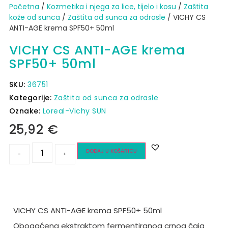
Početna
/
Kozmetika i njega za lice, tijelo i kosu
/
Zaštita
kože od sunca​
/
Zaštita od sunca za odrasle
/ VICHY CS
ANTI-AGE krema SPF50+ 50ml
VICHY CS ANTI-AGE krema
SPF50+ 50ml
SKU:
36751
Kategorije:
Zaštita od sunca za odrasle
Oznake:
Loreal-Vichy SUN
25,92
€
DODAJ U KOŠARICU
-
+
VICHY CS ANTI-AGE krema SPF50+ 50ml
Obogaćena ekstraktom fermentiranog crnog čaja