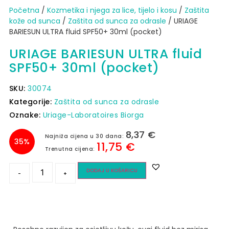
Početna
/
Kozmetika i njega za lice, tijelo i kosu
/
Zaštita
kože od sunca​
/
Zaštita od sunca za odrasle
/ URIAGE
BARIESUN ULTRA fluid SPF50+ 30ml (pocket)
URIAGE BARIESUN ULTRA fluid
SPF50+ 30ml (pocket)
SKU:
30074
Kategorije:
Zaštita od sunca za odrasle
Oznake:
Uriage-Laboratoires Biorga
8,37
€
Najniža cijena u 30 dana:
35%
11,75
€
Trenutna cijena:
DODAJ U KOŠARICU
-
+