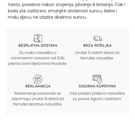
često, posebno nakon znojenja, plivanja ili brisanja.
Čak i
kada ste zaštićeni, smanjite izloženost suncu.
Bebe i
malu djecu ne izlažite direktno suncu.
BESPLATNA DOSTAVA
BRZA POŠILJKA
Za svaku narudžbu s
Unutar 5 radnih dana od
minimalnim iznosom od 50€
trenutka narudžbe.
prema svim dijelovima Hrvatske.
REKLAMACIJA
SIGURNA KUPOVINA
Reklamacije proizvoda se
Vaši podaci prilikom narudžbe
zaprimaju unutar 14 dana od
su posve sigurni i zaštićeni.
trenutka dostave narudžbe.