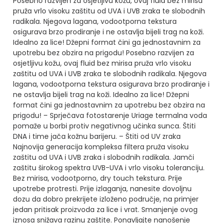
Posebno razvijen za osjetljivu kožu, ovaj fluid bez mirisa
pruža vrlo visoku zaštitu od UVA i UVB zraka te slobodnih
radikala. Njegova lagana, vodootporna tekstura
osigurava brzo prodiranje i ne ostavlja bijeli trag na koži.
Idealno za lice!
Džepni format čini ga jednostavnim za
upotrebu bez obzira na prigodu!
Posebno razvijen za
osjetljivu kožu, ovaj fluid bez mirisa pruža vrlo visoku
zaštitu od UVA i UVB zraka te slobodnih radikala. Njegova
lagana, vodootporna tekstura osigurava brzo prodiranje i
ne ostavlja bijeli trag na koži. Idealno za lice!
Džepni
format čini ga jednostavnim za upotrebu bez obzira na
prigodu!
– Sprječava fotostarenje
Uriage termalna voda
pomaže u borbi protiv negativnog učinka sunca. Štiti
DNA i time jača kožnu barijeru.
– Štiti od UV zraka
Najnovija generacija kompleksa filtera pruža visoku
zaštitu od UVA i UVB zraka i slobodnih radikala. Jamči
zaštitu širokog spektra UVB-UVA i vrlo visoku toleranciju.
Bez mirisa, vodootporno, dry touch tekstura.
Prije
upotrebe protresti.
Prije izlaganja, nanesite dovoljnu
dozu da dobro prekrijete izloženo područje, na primjer
jedan pritisak proizvoda za lice i vrat.
Smanjenje ovog
iznosa snižava razinu zaštite.
Ponavljajte nanošenje