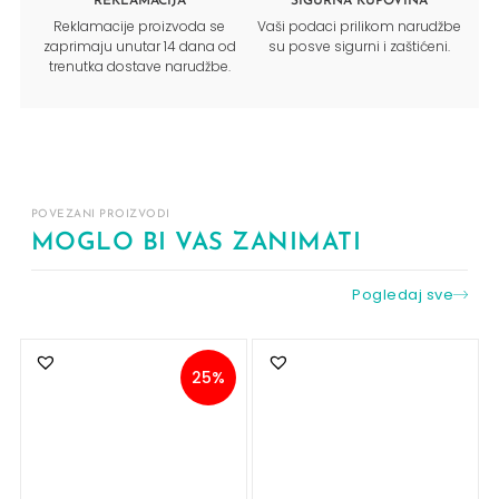
REKLAMACIJA
SIGURNA KUPOVINA
Reklamacije proizvoda se
Vaši podaci prilikom narudžbe
zaprimaju unutar 14 dana od
su posve sigurni i zaštićeni.
trenutka dostave narudžbe.
POVEZANI PROIZVODI
MOGLO BI VAS ZANIMATI
Pogledaj sve
25%