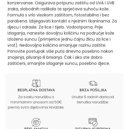
konzervanse. Osigurava potpunu zaštitu od UVA i UVB
zraka, slobodnih radikala te sprječava suhoću kože.
Formula s vrlo visokom zaštitom, fotostabilna i bez
parabena. Izbjegavati kontakt s nježnim tkaninama. Za
djecu i odrasle. Za lice i tijelo. Vodootporna.
Prije
izlaganja, nanesite dovoljnu količinu na područje kože
izloženo suncu (primjerice jednu čajnu žlicu za lice i
vrat). Nedovoljna količina smanjuje razinu zaštite.
Ponovite postupak više puta dnevno posebno nakon
znojenja, plivanja ili brisanja. Čak i ako ste dobro
zaštićeni, smanjite izlaganje suncu, posebno djece.
BESPLATNA DOSTAVA
BRZA POŠILJKA
Za svaku narudžbu s
Unutar 5 radnih dana od
minimalnim iznosom od 50€
trenutka narudžbe.
prema svim dijelovima Hrvatske.