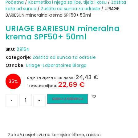
Početna
/
Kozmetika i njega za lice, tijelo i kosu
/
Zaštita
kože od sunca​
/
Zaštita od sunca za odrasle
/ URIAGE
BARIESUN mineralna krema SPF50+ 50ml
URIAGE BARIESUN mineralna
krema SPF50+ 50ml
SKU:
29154
Kategorije:
Zaštita od sunca za odrasle
Oznake:
Uriage-Laboratoires Biorga
24,43
€
Najniža cijena u 30 dana:
35%
22,69
€
Trenutna cijena:
DODAJ U KOŠARICU
-
+
Za kožu osjetljivu na kemijske filtere, mirise i