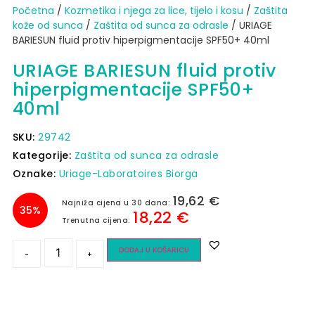
Početna
/
Kozmetika i njega za lice, tijelo i kosu
/
Zaštita
kože od sunca​
/
Zaštita od sunca za odrasle
/ URIAGE
BARIESUN fluid protiv hiperpigmentacije SPF50+ 40ml
URIAGE BARIESUN fluid protiv
hiperpigmentacije SPF50+
40ml
SKU:
29742
Kategorije:
Zaštita od sunca za odrasle
Oznake:
Uriage-Laboratoires Biorga
19,62
€
Najniža cijena u 30 dana:
35%
18,22
€
Trenutna cijena:
DODAJ U KOŠARICU
-
+