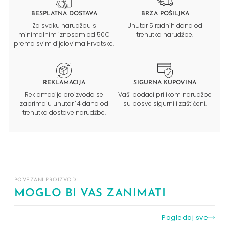
BESPLATNA DOSTAVA
BRZA POŠILJKA
Za svaku narudžbu s
Unutar 5 radnih dana od
minimalnim iznosom od 50€
trenutka narudžbe.
prema svim dijelovima Hrvatske.
REKLAMACIJA
SIGURNA KUPOVINA
Reklamacije proizvoda se
Vaši podaci prilikom narudžbe
zaprimaju unutar 14 dana od
su posve sigurni i zaštićeni.
trenutka dostave narudžbe.
POVEZANI PROIZVODI
MOGLO BI VAS ZANIMATI
Pogledaj sve