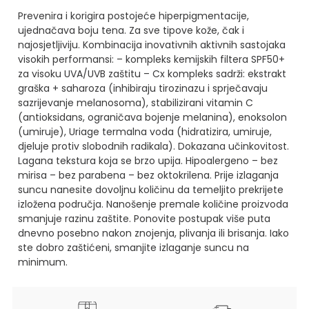
Prevenira i korigira postojeće hiperpigmentacije,
ujednačava boju tena.
Za sve tipove kože, čak i
najosjetljiviju.
Kombinacija inovativnih aktivnih sastojaka
visokih performansi:
– kompleks kemijskih filtera SPF50+
za visoku UVA/UVB zaštitu
– Cx kompleks sadrži: ekstrakt
graška + saharoza (inhibiraju tirozinazu i sprječavaju
sazrijevanje melanosoma), stabilizirani vitamin C
(antioksidans, ograničava bojenje melanina), enoksolon
(umiruje), Uriage termalna voda (hidratizira, umiruje,
djeluje protiv slobodnih radikala).
Dokazana učinkovitost.
Lagana tekstura koja se brzo upija.
Hipoalergeno – bez
mirisa – bez parabena – bez oktokrilena.
Prije izlaganja
suncu nanesite dovoljnu količinu da temeljito prekrijete
izložena područja. Nanošenje premale količine proizvoda
smanjuje razinu zaštite. Ponovite postupak više puta
dnevno posebno nakon znojenja, plivanja ili brisanja. Iako
ste dobro zaštićeni, smanjite izlaganje suncu na
minimum.