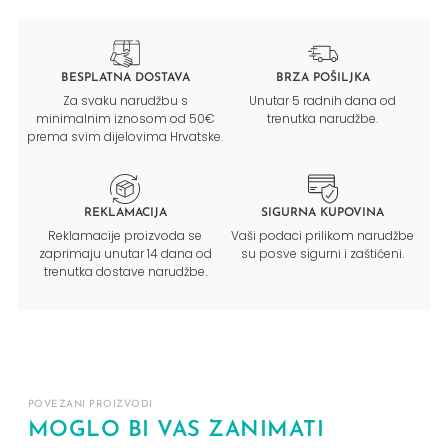
BESPLATNA DOSTAVA
BRZA POŠILJKA
Za svaku narudžbu s
Unutar 5 radnih dana od
minimalnim iznosom od 50€
trenutka narudžbe.
prema svim dijelovima Hrvatske.
REKLAMACIJA
SIGURNA KUPOVINA
Reklamacije proizvoda se
Vaši podaci prilikom narudžbe
zaprimaju unutar 14 dana od
su posve sigurni i zaštićeni.
trenutka dostave narudžbe.
POVEZANI PROIZVODI
MOGLO BI VAS ZANIMATI