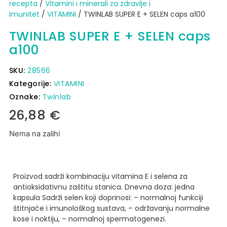
recepta
/
Vitamini i minerali za zdravlje i
imunitet
/
VITAMINI
/ TWINLAB SUPER E + SELEN caps a100
TWINLAB SUPER E + SELEN caps
a100
SKU:
28566
Kategorije:
VITAMINI
Oznake:
Twinlab
26,88
€
Nema na zalihi
Proizvod sadrži kombinaciju vitamina E i selena za
antioksidativnu zaštitu stanica.
Dnevna doza: jedna
kapsula
Sadrži selen koji doprinosi:
– normalnoj funkciji
štitnjače i imunološkog sustava,
– održavanju normalne
kose i noktiju,
– normalnoj spermatogenezi.