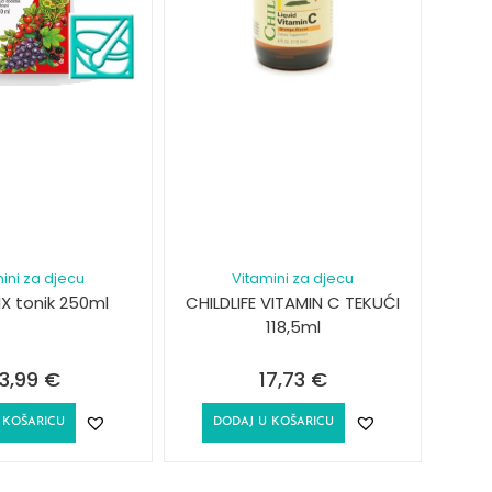
ini za djecu
Vitamini za djecu
X tonik 250ml
CHILDLIFE VITAMIN C TEKUĆI
118,5ml
3,99
€
17,73
€
 KOŠARICU
DODAJ U KOŠARICU