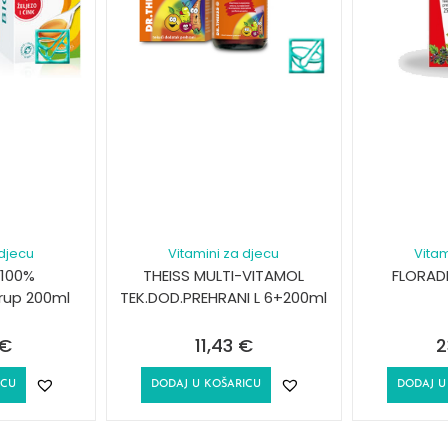
 djecu
Vitamini za djecu
Vitam
 100%
THEISS MULTI-VITAMOL
FLORADI
irup 200ml
TEK.DOD.PREHRANI L 6+200ml
€
11,43
€
2
ICU
DODAJ U KOŠARICU
DODAJ U