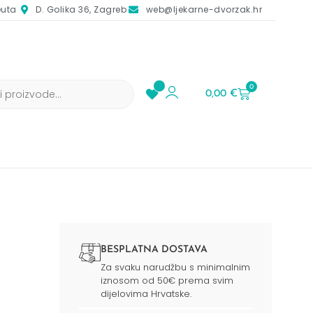
euta
D. Golika 36, Zagreb
web@ljekarne-dvorzak.hr
0
0,00
€
BESPLATNA DOSTAVA
Za svaku narudžbu s minimalnim
iznosom od 50€ prema svim
dijelovima Hrvatske.