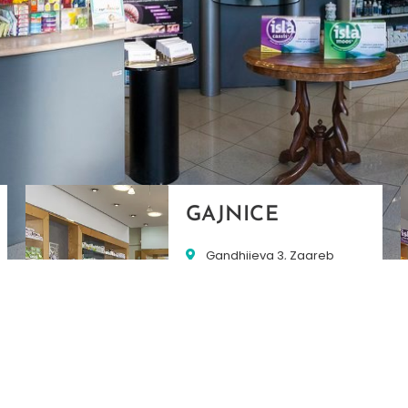
GAJNICE
Gandhijeva 3, Zagreb
01/3461-431
098/452-128
gajnice@ljekarne-
dvorzak.hr
PON - PET