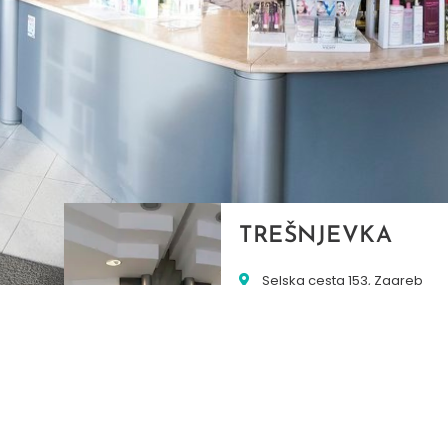
TREŠNJEVKA
Selska cesta 153, Zagreb
01/3022-794
099/2681-387
selska@ljekarne-
dvorzak.hr
PON - PET