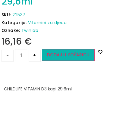
29,6ml
SKU:
22537
Kategorije:
Vitamini za djecu
Oznake:
Twinlab
16,16
€
DODAJ U KOŠARICU
-
+
CHILDLIFE VITAMIN D3 kapi 29,6ml