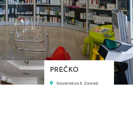
PREČKO
Slavenskog 6, Zagreb
01/3885-672
099/2681-389
precko@ljekarne-
dvorzak.hr
PON - PET