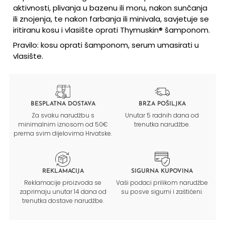
aktivnosti, plivanja u bazenu ili moru, nakon sunčanja
ili znojenja, te nakon farbanja ili minivala, savjetuje se
iritiranu kosu i vlasište oprati Thymuskin® šamponom.
Pravilo: kosu oprati šamponom, serum umasirati u
vlasište.
BESPLATNA DOSTAVA
BRZA POŠILJKA
Za svaku narudžbu s
Unutar 5 radnih dana od
minimalnim iznosom od 50€
trenutka narudžbe.
prema svim dijelovima Hrvatske.
REKLAMACIJA
SIGURNA KUPOVINA
Reklamacije proizvoda se
Vaši podaci prilikom narudžbe
zaprimaju unutar 14 dana od
su posve sigurni i zaštićeni.
trenutka dostave narudžbe.