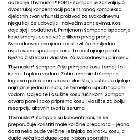
doziranje.
Thymuskin® FORTE šampon je zahvaljujući
dvostrukoj koncentraciji patentiranog kompleksa
djelatnih tvari vrhunski proizvod za svakodnevnu
njegu koji će udovoljiti i najvećim zahtjevima. Kosi
daje sjaj i podatnost. Primjenom šampona ispadanje
kose smanjit će se već prilikom prvog pranja.
Svakodnevna primjena zaustavit će nasljedno
uvjetovano ispadanje kose, te nastajanje peruti.
Nježno čisti kosu i vlasište. Za svakodnevnu primjenu.
Thymuskin® šampon: Prije primjene kosu temeljito
isprati toplom vodom. Zatim umasirati šampon
laganim pokretima u kosu i vlasište, pustiti da djeluje
najmanje jednu minutu, te temeljito isprati toplom
vodom. Ocijedite i osušite kosu ručnikom. Šampon
otvara pore i tako priprema kosu i vlasište za bolju
resorpciju aktivnih tvari iz seruma.
Thymuskin® šamponi su koncentrirani, te se
preporučuje koristiti male količine preparata – jedna
doza neka bude veličine lješnjaka za kratku kosu, a
duplo veća kod duge kose. Nakon sportskih