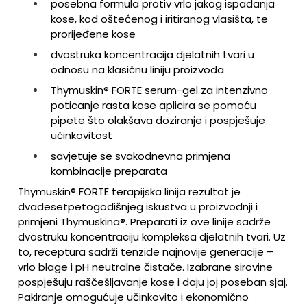
posebna formula protiv vrlo jakog ispadanja
kose, kod oštećenog i iritiranog vlasišta, te
prorijeđene kose
dvostruka koncentracija djelatnih tvari u
odnosu na klasičnu liniju proizvoda
Thymuskin® FORTE serum-gel za intenzivno
poticanje rasta kose aplicira se pomoću
pipete što olakšava doziranje i pospješuje
učinkovitost
savjetuje se svakodnevna primjena
kombinacije preparata
Thymuskin® FORTE terapijska linija rezultat je
dvadesetpetogodišnjeg iskustva u proizvodnji i
primjeni Thymuskina®. Preparati iz ove linije sadrže
dvostruku koncentraciju kompleksa djelatnih tvari. Uz
to, receptura sadrži tenzide najnovije generacije –
vrlo blage i pH neutralne čistače. Izabrane sirovine
pospješuju raščešljavanje kose i daju joj poseban sjaj.
Pakiranje omogućuje učinkovito i ekonomično