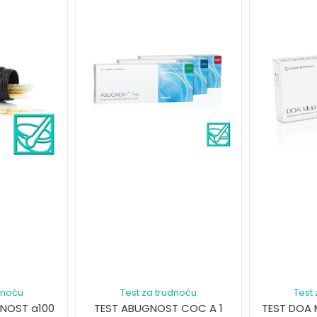
dnoću
Test za trudnoću
Test
GNOST a100
TEST ABUGNOST COC A 1
TEST DOA 