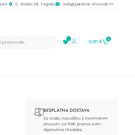
euta
D. Golika 36, Zagreb
web@ljekarne-dvorzak.hr
0
0,00
€
BESPLATNA DOSTAVA
Za svaku narudžbu s minimalnim
iznosom od 50€ prema svim
dijelovima Hrvatske.