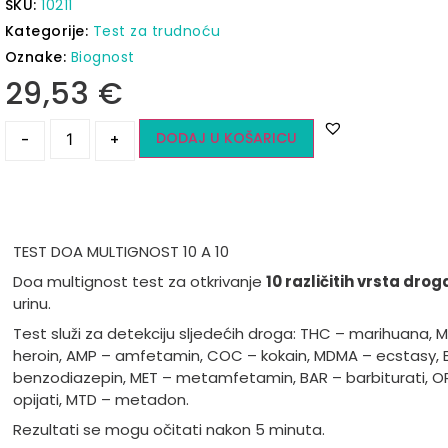
SKU:
10211
Kategorije:
Test za trudnoću
Oznake:
Biognost
29,53
€
DODAJ U KOŠARICU
-
+
TEST DOA MULTIGNOST 10 A 10
Doa multignost test za otkrivanje
10 različitih vrsta drog
urinu.
Test služi za detekciju sljedećih droga: THC – marihuana, 
heroin, AMP – amfetamin, COC – kokain, MDMA – ecstasy, 
benzodiazepin, MET – metamfetamin, BAR – barbiturati, OP
opijati, MTD – metadon.
Rezultati se mogu očitati nakon 5 minuta.