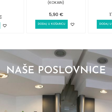
(KOKAIN)
5,90
€
1
€
DODAJ U KOŠARICU
DODAJ U
E
NAŠE POSLOVNICE