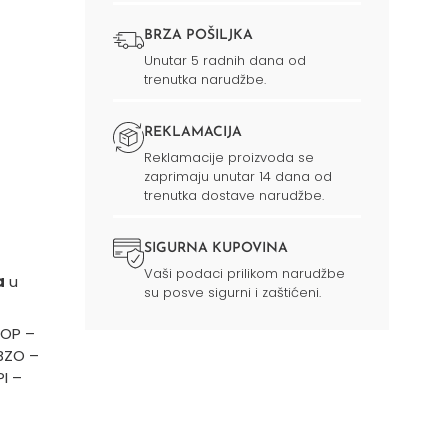
BRZA POŠILJKA
Unutar 5 radnih dana od
trenutka narudžbe.
REKLAMACIJA
Reklamacije proizvoda se
zaprimaju unutar 14 dana od
trenutka dostave narudžbe.
SIGURNA KUPOVINA
Vaši podaci prilikom narudžbe
a
u
su posve sigurni i zaštićeni.
MOP –
BZO –
I –