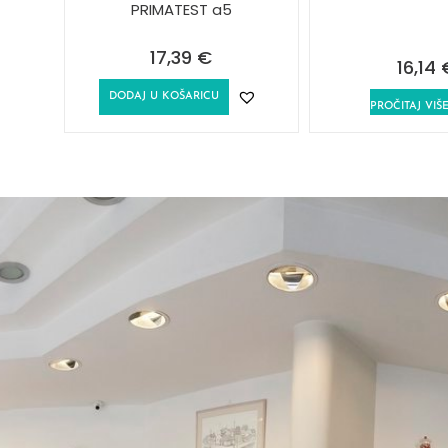
PRIMATEST a5
17,39
€
16,14
DODAJ U KOŠARICU
PROČITAJ VIŠ