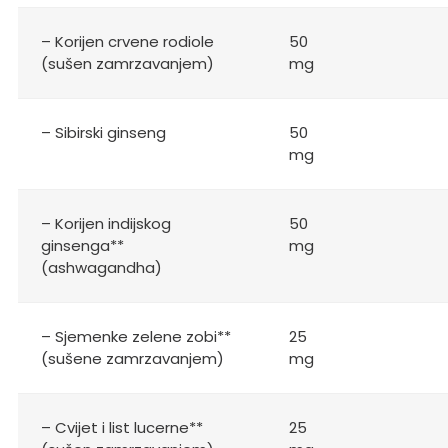
– Korijen crvene rodiole
50
(sušen zamrzavanjem)
mg
– Sibirski ginseng
50
mg
– Korijen indijskog
50
ginsenga**
mg
(ashwagandha)
– Sjemenke zelene zobi**
25
(sušene zamrzavanjem)
mg
– Cvijet i list lucerne**
25