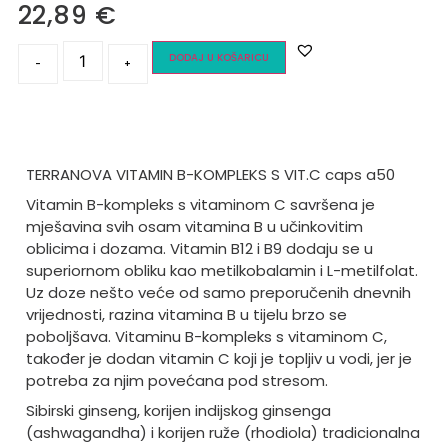
22,89
€
DODAJ U KOŠARICU
-
+
TERRANOVA VITAMIN B-KOMPLEKS S VIT.C caps a50
Vitamin B-kompleks s vitaminom C savršena je
mješavina svih osam vitamina B u učinkovitim
oblicima i dozama. Vitamin B12 i B9 dodaju se u
superiornom obliku kao metilkobalamin i L-metilfolat.
Uz doze nešto veće od samo preporučenih dnevnih
vrijednosti, razina vitamina B u tijelu brzo se
poboljšava. Vitaminu B-kompleks s vitaminom C,
također je dodan vitamin C koji je topljiv u vodi, jer je
potreba za njim povećana pod stresom.
Sibirski ginseng, korijen indijskog ginsenga
(ashwagandha) i korijen ruže (rhodiola) tradicionalna