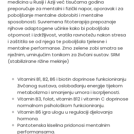
medicina u Rusiji i Aziji već tisućama godina
preporučuje za mentalni i fizički napor, oporavak i za
poboljšanje mentalne dobrobiti i mentalne
sposobnosti. Suvremena fitoterapija prepoznaje
njihove adaptogene učinke kako bi poboljšala
otpornost i izdržljivost, vratila ravnotežu nakon stresa
i zaštitila se od njega te poboljšala tjelesne i
mentalne performanse. Zrno zelene zobi smatra se
nježnim, umirujućim tonikom za živčani sustav. SRM
(stabilizirane rižine mekinje)
Vitamini B1, B2, B6 i biotin doprinose funkcioniranju
živčanog sustava, oslobađanju energije tijekom
metabolizma i smanjenju umora i iscrpljenosti.
Vitamin B3, folat, vitamin B12 i vitamin C doprinose
normalnom psihološkom funkcioniranju.
Vitamin B6 igra ulogu u regulaciji djelovanja
hormona.
Pantotenska kiselina pridonosi mentalnim
performansama.