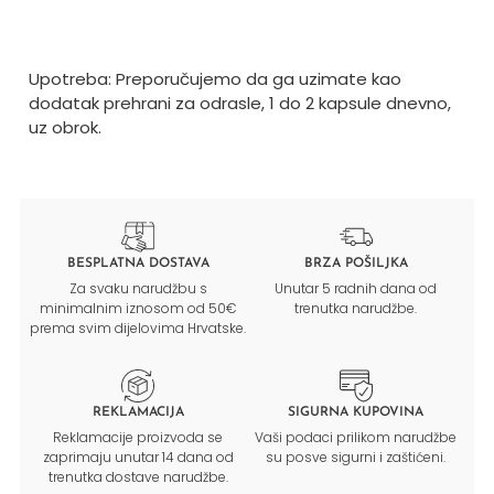
Upotreba: Preporučujemo da ga uzimate kao
dodatak prehrani za odrasle, 1 do 2 kapsule dnevno,
uz obrok.
BESPLATNA DOSTAVA
BRZA POŠILJKA
Za svaku narudžbu s
Unutar 5 radnih dana od
minimalnim iznosom od 50€
trenutka narudžbe.
prema svim dijelovima Hrvatske.
REKLAMACIJA
SIGURNA KUPOVINA
Reklamacije proizvoda se
Vaši podaci prilikom narudžbe
zaprimaju unutar 14 dana od
su posve sigurni i zaštićeni.
trenutka dostave narudžbe.