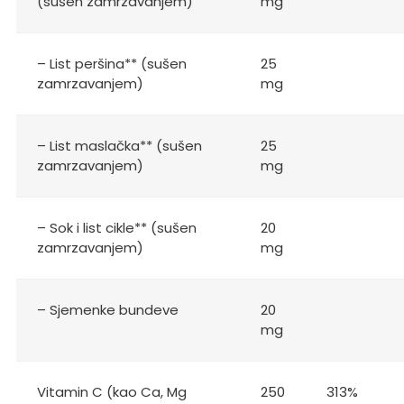
(sušen zamrzavanjem)
mg
– List peršina** (sušen
25
zamrzavanjem)
mg
– List maslačka** (sušen
25
zamrzavanjem)
mg
– Sok i list cikle** (sušen
20
zamrzavanjem)
mg
– Sjemenke bundeve
20
mg
Vitamin C (kao Ca, Mg
250
313%