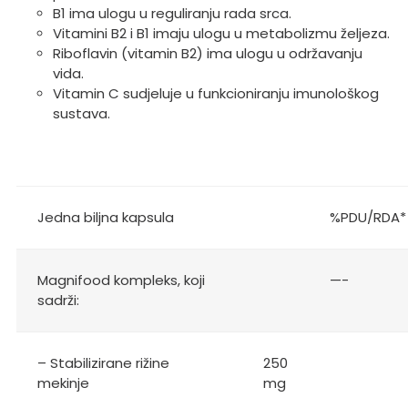
B1 ima ulogu u reguliranju rada srca.
Vitamini B2 i B1 imaju ulogu u metabolizmu željeza.
Riboflavin (vitamin B2) ima ulogu u održavanju
vida.
Vitamin C sudjeluje u funkcioniranju imunološkog
sustava.
Jedna biljna kapsula
%PDU/RDA*
Magnifood kompleks, koji
—-
sadrži:
– Stabilizirane rižine
250
mekinje
mg