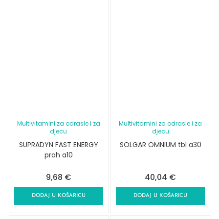
Multivitamini za odrasle i za
Multivitamini za odrasle i za
djecu
djecu
SUPRADYN FAST ENERGY
SOLGAR OMNIUM tbl a30
prah a10
9,68
€
40,04
€
DODAJ U KOŠARICU
DODAJ U KOŠARICU