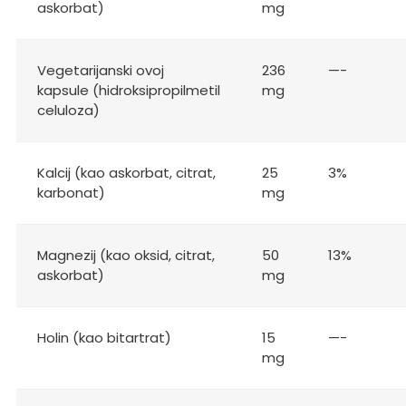
askorbat)
mg
Vegetarijanski ovoj
236
—-
kapsule (hidroksipropilmetil
mg
celuloza)
Kalcij (kao askorbat, citrat,
25
3%
karbonat)
mg
Magnezij (kao oksid, citrat,
50
13%
askorbat)
mg
Holin (kao bitartrat)
15
—-
mg