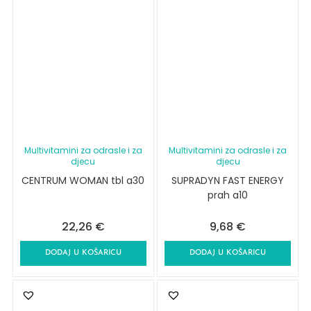
Multivitamini za odrasle i za
Multivitamini za odrasle i za
djecu
djecu
CENTRUM WOMAN tbl a30
SUPRADYN FAST ENERGY
prah a10
22,26
€
9,68
€
DODAJ U KOŠARICU
DODAJ U KOŠARICU