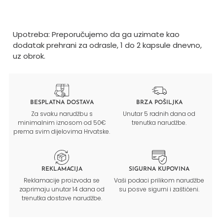
Upotreba: Preporučujemo da ga uzimate kao
dodatak prehrani za odrasle, 1 do 2 kapsule dnevno,
uz obrok.
BESPLATNA DOSTAVA
BRZA POŠILJKA
Za svaku narudžbu s
Unutar 5 radnih dana od
minimalnim iznosom od 50€
trenutka narudžbe.
prema svim dijelovima Hrvatske.
REKLAMACIJA
SIGURNA KUPOVINA
Reklamacije proizvoda se
Vaši podaci prilikom narudžbe
zaprimaju unutar 14 dana od
su posve sigurni i zaštićeni.
trenutka dostave narudžbe.