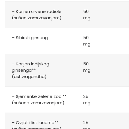
– Korijen crvene rodiole
50
(sušen zamrzavanjem)
mg
– Sibirski ginseng
50
mg
– Korijen indijskog
50
ginsenga**
mg
(ashwagandha)
– Sjemenke zelene zobi**
25
(sušene zamrzavanjem)
mg
– Cvijet i list lucerne**
25
(sušen zamrzavanjem)
mg