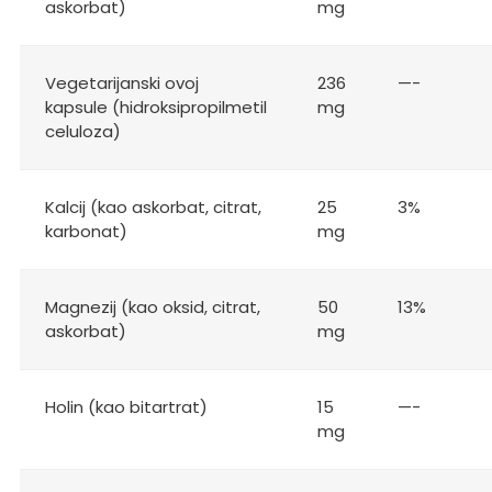
askorbat)
mg
Vegetarijanski ovoj
236
—-
kapsule (hidroksipropilmetil
mg
celuloza)
Kalcij (kao askorbat, citrat,
25
3%
karbonat)
mg
Magnezij (kao oksid, citrat,
50
13%
askorbat)
mg
Holin (kao bitartrat)
15
—-
mg