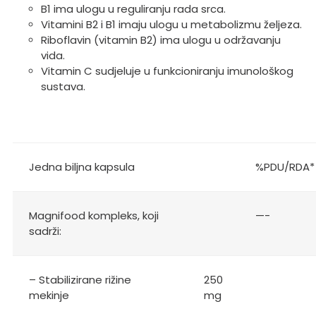
B1 ima ulogu u reguliranju rada srca.
Vitamini B2 i B1 imaju ulogu u metabolizmu željeza.
Riboflavin (vitamin B2) ima ulogu u održavanju
vida.
Vitamin C sudjeluje u funkcioniranju imunološkog
sustava.
Jedna biljna kapsula
%PDU/RDA*
Magnifood kompleks, koji
—-
sadrži:
– Stabilizirane rižine
250
mekinje
mg