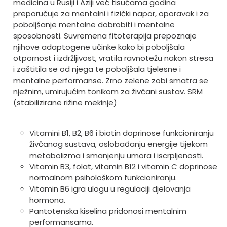
medicina u Rusiji i Aziji već tisućama godina
preporučuje za mentalni i fizički napor, oporavak i za
poboljšanje mentalne dobrobiti i mentalne
sposobnosti. Suvremena fitoterapija prepoznaje
njihove adaptogene učinke kako bi poboljšala
otpornost i izdržljivost, vratila ravnotežu nakon stresa
i zaštitila se od njega te poboljšala tjelesne i
mentalne performanse. Zrno zelene zobi smatra se
nježnim, umirujućim tonikom za živčani sustav. SRM
(stabilizirane rižine mekinje)
Vitamini B1, B2, B6 i biotin doprinose funkcioniranju
živčanog sustava, oslobađanju energije tijekom
metabolizma i smanjenju umora i iscrpljenosti.
Vitamin B3, folat, vitamin B12 i vitamin C doprinose
normalnom psihološkom funkcioniranju.
Vitamin B6 igra ulogu u regulaciji djelovanja
hormona.
Pantotenska kiselina pridonosi mentalnim
performansama.