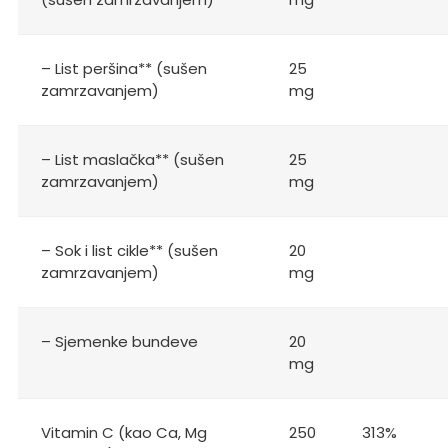
– List peršina** (sušen
25
zamrzavanjem)
mg
– List maslačka** (sušen
25
zamrzavanjem)
mg
– Sok i list cikle** (sušen
20
zamrzavanjem)
mg
– Sjemenke bundeve
20
mg
Vitamin C (kao Ca, Mg
250
313%