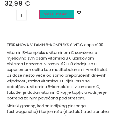
32,99
€
DODAJ U KOŠARICU
-
+
TERRANOVA VITAMIN B-KOMPLEKS S VIT.C caps a100
Vitamin B-kompleks s vitaminom C savršena je
mješavina svih osam vitamina B u učinkovitim
oblicima i dozama. Vitamin B12 i B9 dodaju se u
superiornom obliku kao metilkobalamin i L-metilfolat.
Uz doze nešto veće od samo preporučenih dnevnih
vrijednosti, razina vitamina B u tijelu brzo se
poboljšava. Vitaminu B-kompleks s vitaminom C,
također je dodan vitamin C koji je topljiv u vodi, jer je
potreba za njim povećana pod stresom.
Sibirski ginseng, korijen indijskog ginsenga
(ashwagandha) i korijen ruže (rhodiola) tradicionalna