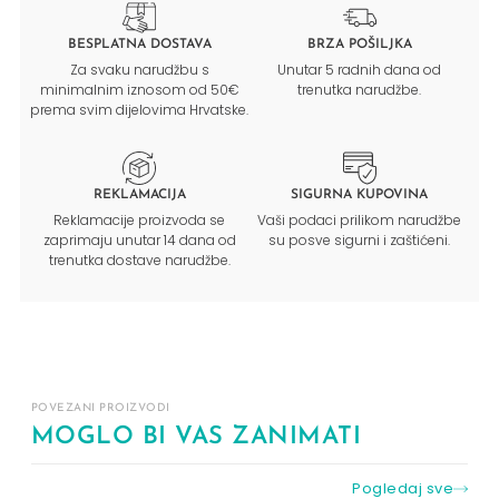
BESPLATNA DOSTAVA
BRZA POŠILJKA
Za svaku narudžbu s
Unutar 5 radnih dana od
minimalnim iznosom od 50€
trenutka narudžbe.
prema svim dijelovima Hrvatske.
REKLAMACIJA
SIGURNA KUPOVINA
Reklamacije proizvoda se
Vaši podaci prilikom narudžbe
zaprimaju unutar 14 dana od
su posve sigurni i zaštićeni.
trenutka dostave narudžbe.
POVEZANI PROIZVODI
MOGLO BI VAS ZANIMATI
Pogledaj sve