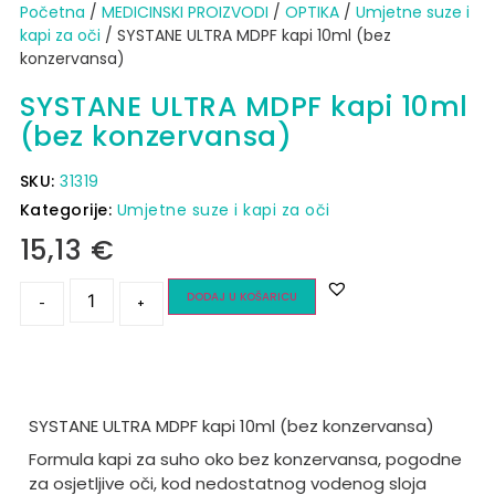
Početna
/
MEDICINSKI PROIZVODI
/
OPTIKA
/
Umjetne suze i
kapi za oči
/ SYSTANE ULTRA MDPF kapi 10ml (bez
konzervansa)
SYSTANE ULTRA MDPF kapi 10ml
(bez konzervansa)
SKU:
31319
Kategorije:
Umjetne suze i kapi za oči
15,13
€
DODAJ U KOŠARICU
-
+
SYSTANE ULTRA MDPF kapi 10ml (bez konzervansa)
Formula kapi za suho oko bez konzervansa, pogodne
za osjetljive oči, kod nedostatnog vodenog sloja