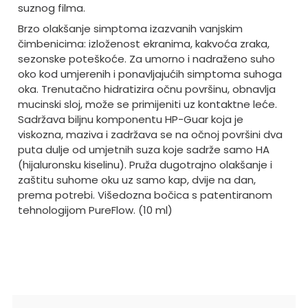
suznog filma.
Brzo olakšanje simptoma izazvanih vanjskim
čimbenicima: izloženost ekranima, kakvoća zraka,
sezonske poteškoće. Za umorno i nadraženo suho
oko kod umjerenih i ponavljajućih simptoma suhoga
oka. Trenutačno hidratizira očnu površinu, obnavlja
mucinski sloj, može se primijeniti uz kontaktne leće.
Sadržava biljnu komponentu HP-Guar koja je
viskozna, maziva i zadržava se na očnoj površini dva
puta dulje od umjetnih suza koje sadrže samo HA
(hijaluronsku kiselinu). Pruža dugotrajno olakšanje i
zaštitu suhome oku uz samo kap, dvije na dan,
prema potrebi. Višedozna bočica s patentiranom
tehnologijom PureFlow. (10 ml)