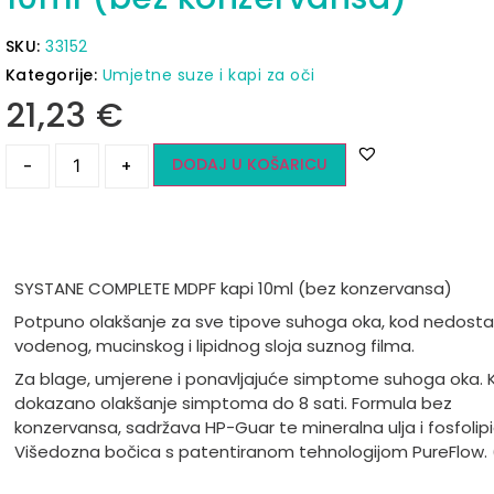
SKU:
33152
Kategorije:
Umjetne suze i kapi za oči
21,23
€
DODAJ U KOŠARICU
-
+
SYSTANE COMPLETE MDPF kapi 10ml (bez konzervansa)
Potpuno olakšanje za sve tipove suhoga oka, kod nedost
vodenog, mucinskog i lipidnog sloja suznog filma.
Za blage, umjerene i ponavljajuće simptome suhoga oka. Kl
dokazano olakšanje simptoma do 8 sati. Formula bez
konzervansa, sadržava HP-Guar te mineralna ulja i fosfolipi
Višedozna bočica s patentiranom tehnologijom PureFlow. 