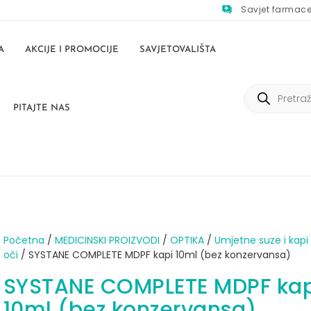
Savjet farmac
A
AKCIJE I PROMOCIJE
SAVJETOVALIŠTA
PITAJTE NAS
Početna
/
MEDICINSKI PROIZVODI
/
OPTIKA
/
Umjetne suze i kapi
oči
/ SYSTANE COMPLETE MDPF kapi 10ml (bez konzervansa)
SYSTANE COMPLETE MDPF kap
10ml (bez konzervansa)