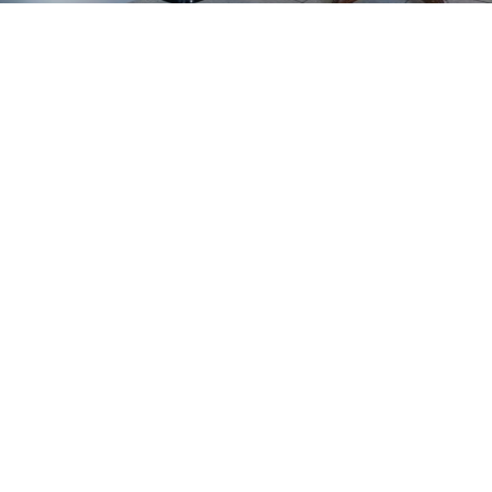
GAJNICE
Gandhijeva 3, Zagreb
01/3461-431
098/452-128
gajnice@ljekarne-
dvorzak.hr
PON - PET
07:00 - 20:00
SUBOTA
07:30 - 13:30