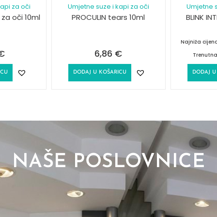
api za oči
Umjetne suze i kapi za oči
Umjetne s
 za oči 10ml
PROCULIN tears 10ml
BLINK IN
Najniža cije
€
6,86
€
Trenutna
ICU
DODAJ U KOŠARICU
DODAJ U
NAŠE POSLOVNICE