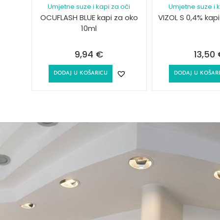
Umjetne suze i kapi za oči
Umjetne suze i k
OCUFLASH BLUE kapi za oko
VIZOL S 0,4% kapi
10ml
9,94
€
13,50
DODAJ U KOŠARICU
DODAJ U KOŠAR