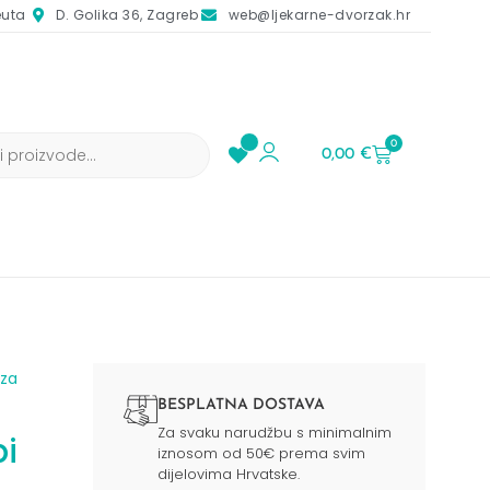
euta
D. Golika 36, Zagreb
web@ljekarne-dvorzak.hr
0
0,00
€
 za
BESPLATNA DOSTAVA
Za svaku narudžbu s minimalnim
i
iznosom od 50€ prema svim
dijelovima Hrvatske.