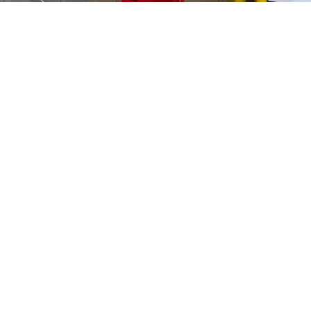
PREČKO
Slavenskog 6, Zagreb
01/3885-672
099/2681-389
precko@ljekarne-
dvorzak.hr
PON - PET
07:00 - 20:00
SUBOTA
07:30 - 13:30