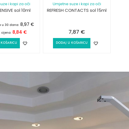
uze i kapi za oči
Umjetne suze i kapi za oči
TENSIVE sol 10ml
REFRESH CONTACTS sol 15ml
8,97
€
na u 30 dana:
7,87
€
8,84
€
 cijena:
 KOŠARICU
DODAJ U KOŠARICU