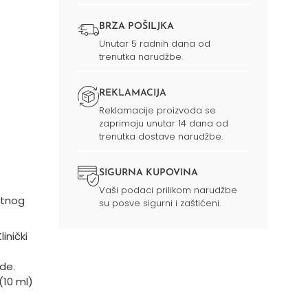
BRZA POŠILJKA
Unutar 5 radnih dana od
trenutka narudžbe.
REKLAMACIJA
Reklamacije proizvoda se
zaprimaju unutar 14 dana od
trenutka dostave narudžbe.
SIGURNA KUPOVINA
Vaši podaci prilikom narudžbe
atnog
su posve sigurni i zaštićeni.
inički
de.
(10 ml)