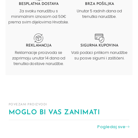
BESPLATNA DOSTAVA
BRZA POŠILJKA
Za svaku narudžbu s
Unutar 5 radnih dana od
minimalnim iznosom od 50€
trenutka narudžbe.
prema svim dijelovima Hrvatske.
REKLAMACIJA
SIGURNA KUPOVINA
Reklamacije proizvoda se
Vaši podaci prilikom narudžbe
zaprimaju unutar 14 dana od
su posve sigurni i zaštićeni.
trenutka dostave narudžbe.
POVEZANI PROIZVODI
MOGLO BI VAS ZANIMATI
Pogledaj sve