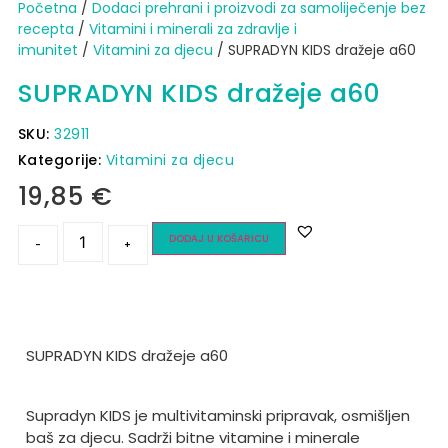
Početna
/
Dodaci prehrani i proizvodi za samoliječenje bez
recepta
/
Vitamini i minerali za zdravlje i
imunitet
/
Vitamini za djecu
/ SUPRADYN KIDS dražeje a60
SUPRADYN KIDS dražeje a60
SKU:
32911
Kategorije:
Vitamini za djecu
19,85
€
DODAJ U KOŠARICU
-
+
SUPRADYN KIDS dražeje a60
Supradyn KIDS je multivitaminski pripravak, osmišljen
baš za djecu. Sadrži bitne vitamine i minerale