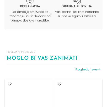
REKLAMACIJA
SIGURNA KUPOVINA
Reklamacije proizvoda se
Vaši podaci prilikom narudžbe
zaprimaju unutar 14 dana od
su posve sigurni i zaštićeni.
trenutka dostave narudžbe.
POVEZANI PROIZVODI
MOGLO BI VAS ZANIMATI
Pogledaj sve