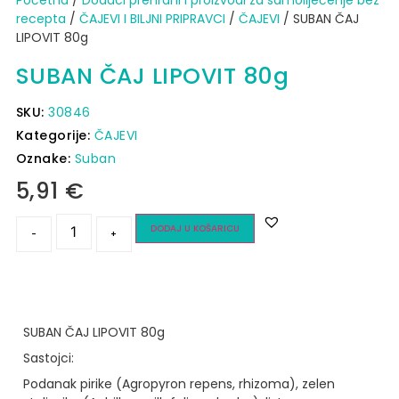
Početna
/
Dodaci prehrani i proizvodi za samoliječenje bez
recepta
/
ČAJEVI I BILJNI PRIPRAVCI
/
ČAJEVI
/ SUBAN ČAJ
LIPOVIT 80g
SUBAN ČAJ LIPOVIT 80g
SKU:
30846
Kategorije:
ČAJEVI
Oznake:
Suban
5,91
€
DODAJ U KOŠARICU
-
+
SUBAN ČAJ LIPOVIT 80g
Sastojci:
Podanak pirike (Agropyron repens, rhizoma), zelen