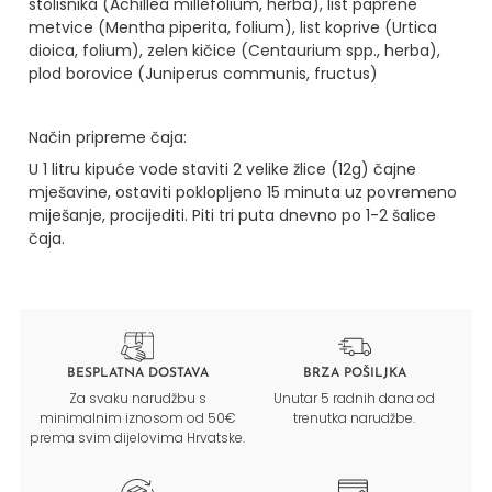
stolisnika (Achillea millefolium, herba), list paprene
metvice (Mentha piperita, folium), list koprive (Urtica
dioica, folium), zelen kičice (Centaurium spp., herba),
plod borovice (Juniperus communis, fructus)
Način pripreme čaja:
U 1 litru kipuće vode staviti 2 velike žlice (12g) čajne
mješavine, ostaviti poklopljeno 15 minuta uz povremeno
miješanje, procijediti. Piti tri puta dnevno po 1-2 šalice
čaja.
BESPLATNA DOSTAVA
BRZA POŠILJKA
Za svaku narudžbu s
Unutar 5 radnih dana od
minimalnim iznosom od 50€
trenutka narudžbe.
prema svim dijelovima Hrvatske.