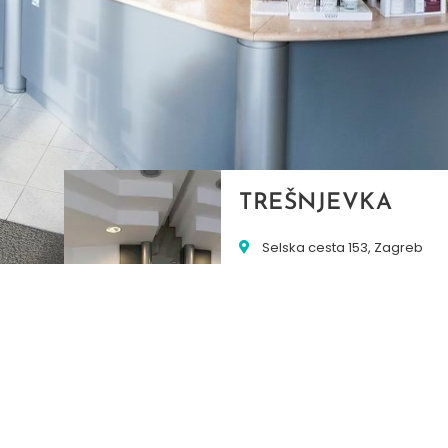
TREŠNJEVKA
Selska cesta 153, Zagreb
01/3022-794
099/2681-387
selska@ljekarne-
dvorzak.hr
PON - PET
07:00 - 20:00