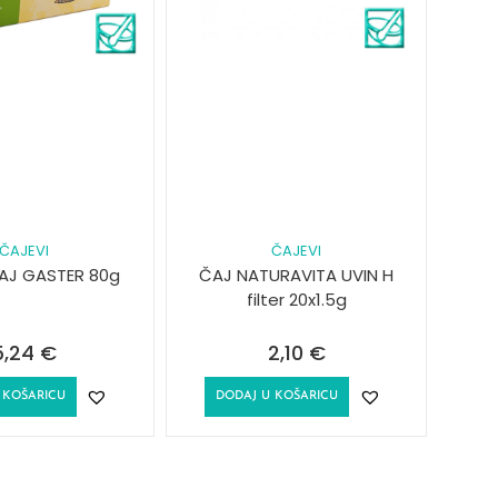
ČAJEVI
ČAJEVI
AJ GASTER 80g
ČAJ NATURAVITA UVIN H
filter 20x1.5g
5,24
€
2,10
€
 KOŠARICU
DODAJ U KOŠARICU