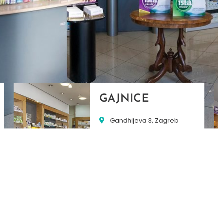
GAJNICE
Gandhijeva 3, Zagreb
01/3461-431
098/452-128
gajnice@ljekarne-
dvorzak.hr
PON - PET
07:00 - 20:00