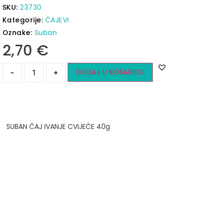
SKU:
23730
Kategorije:
ČAJEVI
Oznake:
Suban
2,70
€
DODAJ U KOŠARICU
-
+
SUBAN ČAJ IVANJE CVIJEĆE 40g