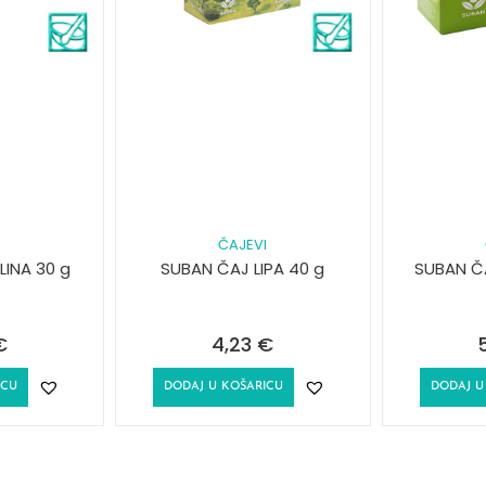
I
ČAJEVI
INA 30 g
SUBAN ČAJ LIPA 40 g
SUBAN Č
€
4,23
€
ICU
DODAJ U KOŠARICU
DODAJ U