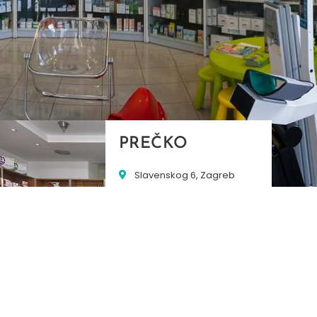
PREČKO
Slavenskog 6, Zagreb
01/3885-672
099/2681-389
precko@ljekarne-
dvorzak.hr
PON - PET
07:00 - 20:00