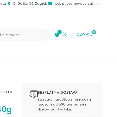
euta
D. Golika 36, Zagreb
web@ljekarne-dvorzak.hr
0
0,00
€
CVIJEĆE
BESPLATNA DOSTAVA
Za svaku narudžbu s minimalnim
iznosom od 50€ prema svim
40g
dijelovima Hrvatske.