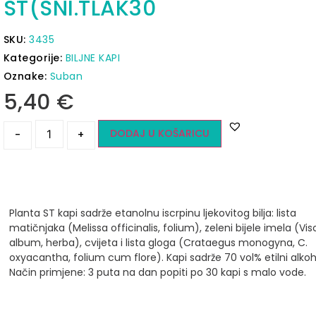
ST(SNI.TLAK30
SKU:
3435
Kategorije:
BILJNE KAPI
Oznake:
Suban
5,40
€
DODAJ U KOŠARICU
-
+
Planta ST kapi sadrže etanolnu iscrpinu ljekovitog bilja: lista
matičnjaka (Melissa officinalis, folium), zeleni bijele imela (V
album, herba), cvijeta i lista gloga (Crataegus monogyna, C.
oxyacantha, folium cum flore).
Kapi sadrže 70 vol% etilni alkoh
Način primjene:
3 puta na dan popiti po 30 kapi s malo vode.