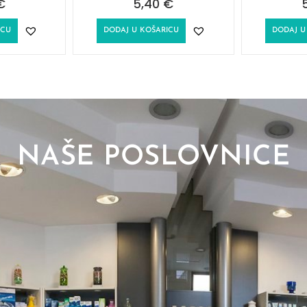
€
5,40
€
ICU
DODAJ U KOŠARICU
DODAJ U
NAŠE POSLOVNICE