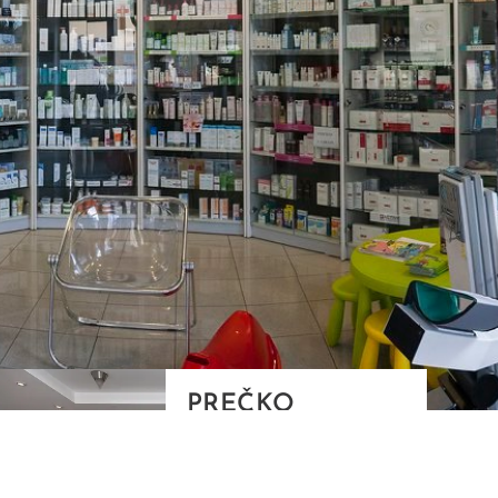
PREČKO
Slavenskog 6, Zagreb
01/3885-672