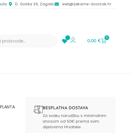
euta
D. Golika 36, Zagreb
web@ljekarne-dvorzak.hr
0
0,00
€
 PLANTA
BESPLATNA DOSTAVA
Za svaku narudžbu s minimalnim
iznosom od 50€ prema svim
dijelovima Hrvatske.