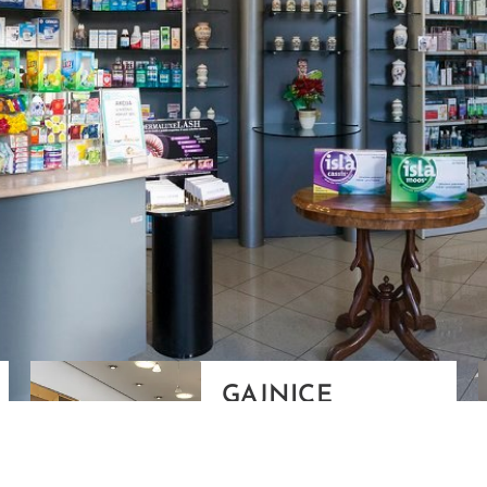
GAJNICE
Gandhijeva 3, Zagreb
01/3461-431