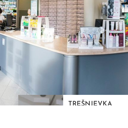
TREŠNJEVKA
Selska cesta 153, Zagreb
01/3022-794