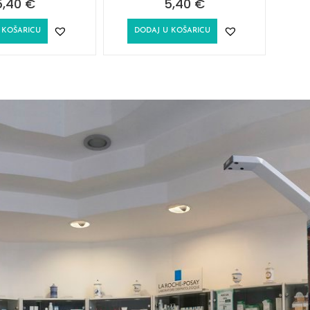
5,40
€
5,40
€
 KOŠARICU
DODAJ U KOŠARICU