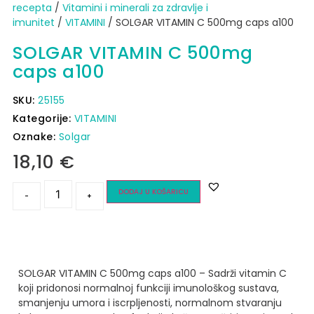
recepta
/
Vitamini i minerali za zdravlje i
imunitet
/
VITAMINI
/ SOLGAR VITAMIN C 500mg caps a100
SOLGAR VITAMIN C 500mg
caps a100
SKU:
25155
Kategorije:
VITAMINI
Oznake:
Solgar
18,10
€
DODAJ U KOŠARICU
-
+
SOLGAR VITAMIN C 500mg caps a100 – Sadrži vitamin C
koji pridonosi normalnoj funkciji imunološkog sustava,
smanjenju umora i iscrpljenosti, normalnom stvaranju