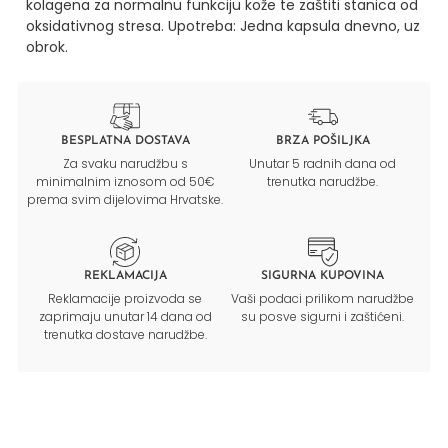
kolagena za normalnu funkciju kože te zaštiti stanica od
oksidativnog stresa.
Upotreba:
Jedna kapsula dnevno, uz
obrok.
BESPLATNA DOSTAVA
BRZA POŠILJKA
Za svaku narudžbu s
Unutar 5 radnih dana od
minimalnim iznosom od 50€
trenutka narudžbe.
prema svim dijelovima Hrvatske.
REKLAMACIJA
SIGURNA KUPOVINA
Reklamacije proizvoda se
Vaši podaci prilikom narudžbe
zaprimaju unutar 14 dana od
su posve sigurni i zaštićeni.
trenutka dostave narudžbe.