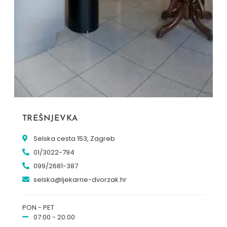
TREŠNJEVKA
Selska cesta 153, Zagreb
01/3022-794
099/2681-387
selska@ljekarne-dvorzak.hr
PON - PET
07:00 - 20:00