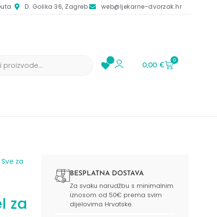
euta
D. Golika 36, Zagreb
web@ljekarne-dvorzak.hr
0
0,00
€
/
Sve za
BESPLATNA DOSTAVA
Za svaku narudžbu s minimalnim
iznosom od 50€ prema svim
l za
dijelovima Hrvatske.