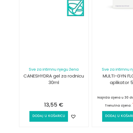
Sve za intimnu njegu žena
Sve za intimnu 
CANESHYDRA gel za rodnicu
MULTI-GYN FL
30ml
aplikator 
Najniža cijena u 30 
13,55
€
Trenutna cijena:
DODAJ U KOŠARICU
DODAJ U KOŠAR