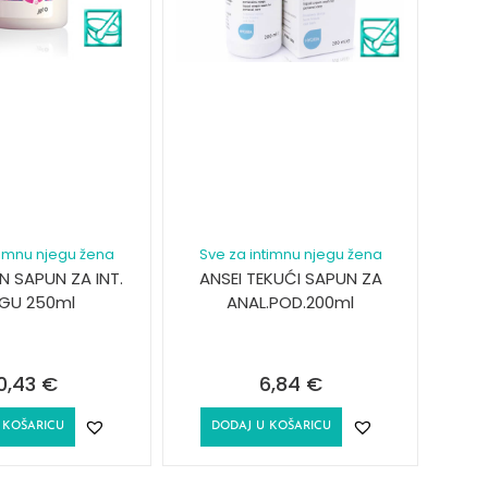
timnu njegu žena
Sve za intimnu njegu žena
 SAPUN ZA INT.
ANSEI TEKUĆI SAPUN ZA
GU 250ml
ANAL.POD.200ml
0,43
€
6,84
€
 KOŠARICU
DODAJ U KOŠARICU