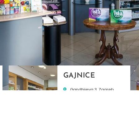
GAJNICE
Gandhijeva 3, Zagreb
01/3461-431
098/452-128
gajnice@ljekarne-
dvorzak.hr
PON - PET