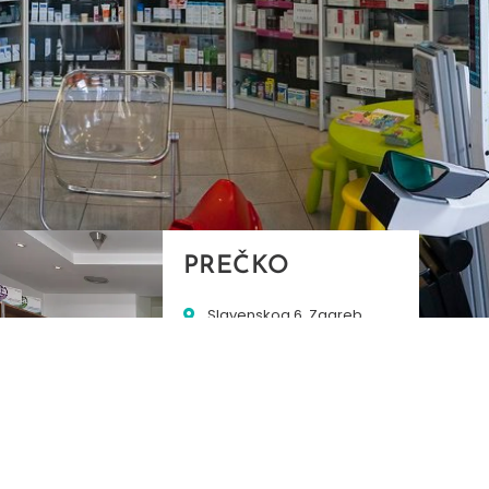
PREČKO
Slavenskog 6, Zagreb
01/3885-672
099/2681-389
precko@ljekarne-
dvorzak.hr
PON - PET