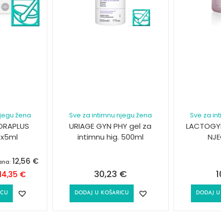
njegu žena
Sve za intimnu njegu žena
Sve za in
ORAPLUS
URIAGE GYN PHY gel za
LACTOGYN
5x5ml
intimnu hig. 500ml
NJE
12,56
€
dana:
30,23
€
1
14,35
€
ICU
DODAJ U KOŠARICU
DODAJ U