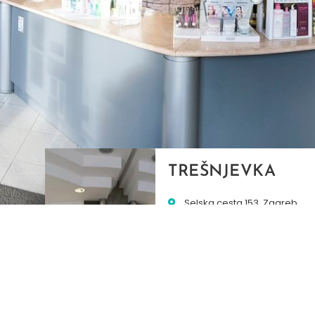
TREŠNJEVKA
Selska cesta 153, Zagreb
01/3022-794
099/2681-387
selska@ljekarne-
dvorzak.hr
PON - PET