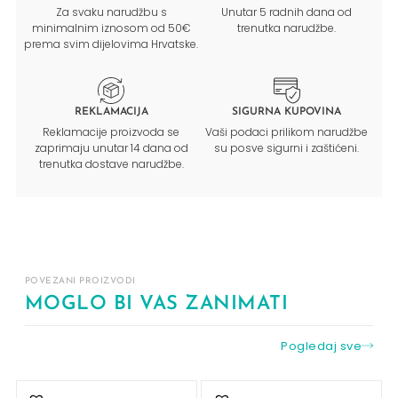
Za svaku narudžbu s
Unutar 5 radnih dana od
minimalnim iznosom od 50€
trenutka narudžbe.
prema svim dijelovima Hrvatske.
REKLAMACIJA
SIGURNA KUPOVINA
Reklamacije proizvoda se
Vaši podaci prilikom narudžbe
zaprimaju unutar 14 dana od
su posve sigurni i zaštićeni.
trenutka dostave narudžbe.
POVEZANI PROIZVODI
MOGLO BI VAS ZANIMATI
Pogledaj sve