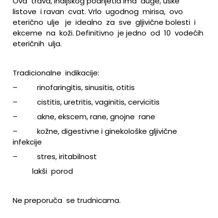
Ova
trava, indijskog podrijetla ima
duge, uske
listove
i ravan
cvat. Vrlo
ugodnog
mirisa,
ovo
eterično
ulje
je
idealno
za
sve
gljivične bolesti
i
ekceme
na
koži. Definitivno
je jedno
od
10
vodećih
eteričnih
ulja.
Tradicionalne
indikacije:
–
rinofaringitis, sinusitis, otitis
–
cistitis, uretritis, vaginitis, cervicitis
–
akne, ekscem, rane, gnojne
rane
–
kožne, digestivne i ginekološke gljivične
infekcije
–
stres, iritabilnost
lakši
porod
Ne preporuča
se trudnicama.