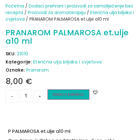
Početna
/
Dodaci prehrani i proizvodi za samoliječenje bez
recepta
/
Proizvodi za aromaterapiju
/
Eterična ulja biljaka i
cvjetova
/ PRANAROM PALMAROSA et.ulje a10 ml
PRANAROM PALMAROSA et.ulje
a10 ml
SKU:
31010
Kategorije:
Eterična ulja biljaka i cvjetova
Oznake:
Pranarom
8,00
€
DODAJ U KOŠARICU
-
+
P PALMAROSA et.ulje a10 ml