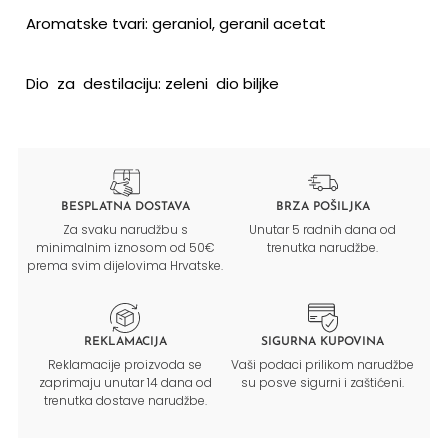
Aromatske tvari: geraniol, geranil acetat
Dio
za
destilaciju: zeleni
dio biljke
BESPLATNA DOSTAVA
BRZA POŠILJKA
Za svaku narudžbu s
Unutar 5 radnih dana od
minimalnim iznosom od 50€
trenutka narudžbe.
prema svim dijelovima Hrvatske.
REKLAMACIJA
SIGURNA KUPOVINA
Reklamacije proizvoda se
Vaši podaci prilikom narudžbe
zaprimaju unutar 14 dana od
su posve sigurni i zaštićeni.
trenutka dostave narudžbe.