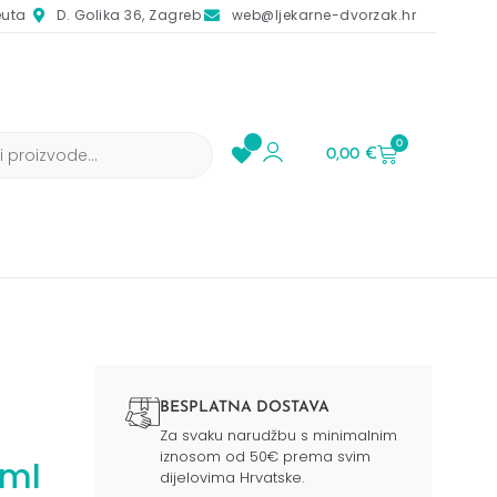
euta
D. Golika 36, Zagreb
web@ljekarne-dvorzak.hr
0
0,00
€
BESPLATNA DOSTAVA
Za svaku narudžbu s minimalnim
iznosom od 50€ prema svim
5ml
dijelovima Hrvatske.