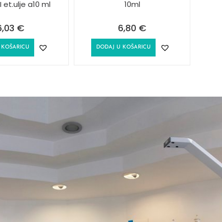
 et.ulje a10 ml
10ml
6,03
€
6,80
€
 KOŠARICU
DODAJ U KOŠARICU