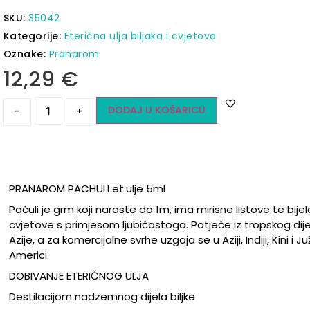
SKU:
35042
Kategorije:
Eterična ulja biljaka i cvjetova
Oznake:
Pranarom
12,29
€
DODAJ U KOŠARICU
-
+
PRANAROM PACHULI et.ulje 5ml
Pačuli je grm koji naraste do 1m, ima mirisne listove te bijel
cvjetove s primjesom ljubičastoga. Potječe iz tropskog dije
Azije, a za komercijalne svrhe uzgaja se u Aziji, Indiji, Kini i Ju
Americi.
DOBIVANJE ETERIČNOG ULJA
Destilacijom nadzemnog dijela biljke