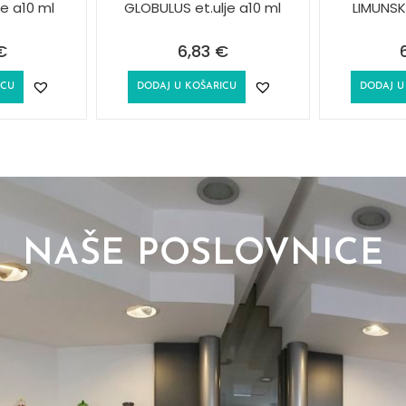
je a10 ml
GLOBULUS et.ulje a10 ml
LIMUNSKI
€
6,83
€
ICU
DODAJ U KOŠARICU
DODAJ U
NAŠE POSLOVNICE