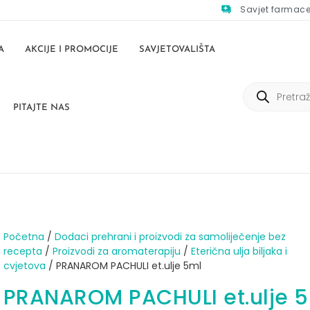
Savjet farmac
A
AKCIJE I PROMOCIJE
SAVJETOVALIŠTA
PITAJTE NAS
Početna
/
Dodaci prehrani i proizvodi za samoliječenje bez
recepta
/
Proizvodi za aromaterapiju
/
Eterična ulja biljaka i
cvjetova
/ PRANAROM PACHULI et.ulje 5ml
PRANAROM PACHULI et.ulje 