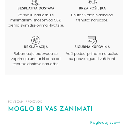
BESPLATNA DOSTAVA
BRZA POŠILJKA
Za svaku narudžbu s
Unutar 5 radnih dana od
minimalnim iznosom od 50€
trenutka narudžbe.
prema svim dijelovima Hrvatske.
REKLAMACIJA
SIGURNA KUPOVINA
Reklamacije proizvoda se
Vaši podaci prilikom narudžbe
zaprimaju unutar 14 dana od
su posve sigurni i zaštićeni.
trenutka dostave narudžbe.
POVEZANI PROIZVODI
MOGLO BI VAS ZANIMATI
Pogledaj sve