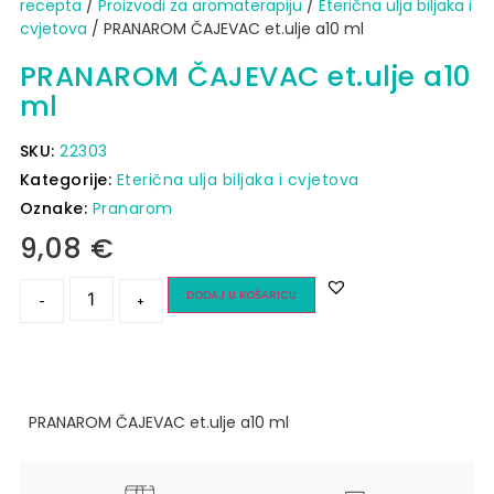
recepta
/
Proizvodi za aromaterapiju
/
Eterična ulja biljaka i
cvjetova
/ PRANAROM ČAJEVAC et.ulje a10 ml
PRANAROM ČAJEVAC et.ulje a10
ml
SKU:
22303
Kategorije:
Eterična ulja biljaka i cvjetova
Oznake:
Pranarom
9,08
€
DODAJ U KOŠARICU
-
+
PRANAROM ČAJEVAC et.ulje a10 ml