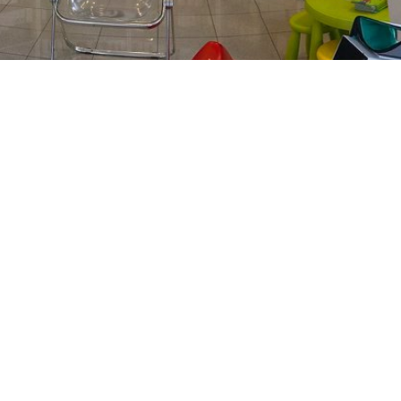
PREČKO
Slavenskog 6, Zagreb
01/3885-672
099/2681-389
precko@ljekarne-
dvorzak.hr
PON - PET
07:00 - 20:00
SUBOTA
07:30 - 13:30