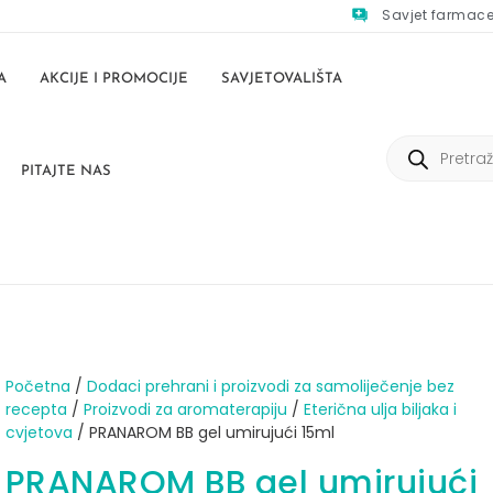
Savjet farmac
A
AKCIJE I PROMOCIJE
SAVJETOVALIŠTA
PITAJTE NAS
Početna
/
Dodaci prehrani i proizvodi za samoliječenje bez
recepta
/
Proizvodi za aromaterapiju
/
Eterična ulja biljaka i
cvjetova
/ PRANAROM BB gel umirujući 15ml
PRANAROM BB gel umirujući