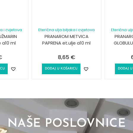
ka i cvjetova
Eterična ulja biljaka i cvjetova
Eterična ulj
UŽMARIN
PRANAROM METVICA
PRANARO
e a10 ml
PAPRENA et.ulje a10 ml
GLOBULUS
€
8,65
€
ICU
DODAJ U KOŠARICU
DODAJ U
NAŠE POSLOVNICE