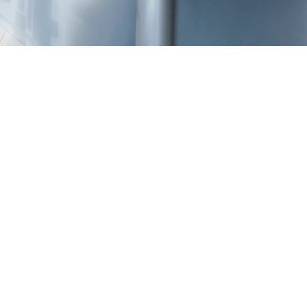
TREŠNJEVKA
Selska cesta 153, Zagreb
01/3022-794
099/2681-387
selska@ljekarne-
dvorzak.hr
PON - PET
07:00 - 20:00
SUBOTA
07:30 - 13:30