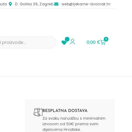
euta
D. Golika 36, Zagreb
web@ljekarne-dvorzak.hr
0
0,00
€
BESPLATNA DOSTAVA
Za svaku narudžbu s minimalnim
iznosom od 50€ prema svim
dijelovima Hrvatske.