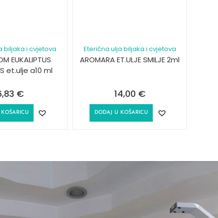
a biljaka i cvjetova
Eterična ulja biljaka i cvjetova
M EUKALIPTUS
AROMARA ET.ULJE SMILJE 2ml
 et.ulje a10 ml
6,83
€
14,00
€
 KOŠARICU
DODAJ U KOŠARICU