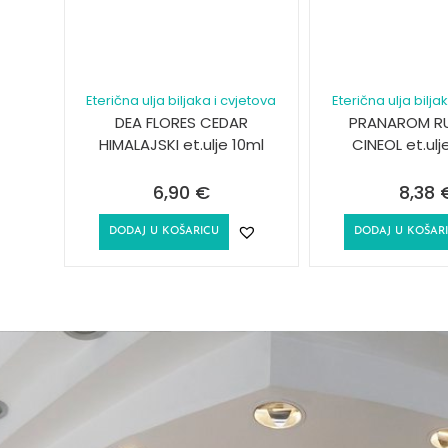
Eterična ulja biljaka i cvjetova
Eterična ulja bilja
DEA FLORES CEDAR
PRANAROM R
HIMALAJSKI et.ulje 10ml
CINEOL et.ulj
6,90
€
8,38
DODAJ U KOŠARICU
DODAJ U KOŠAR