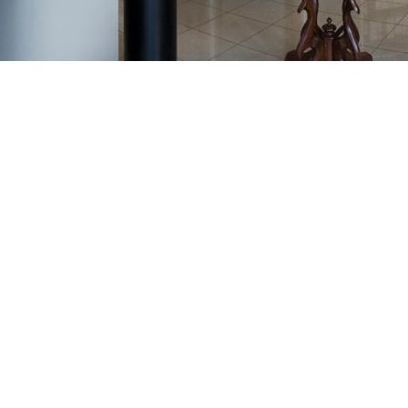
GAJNICE
Gandhijeva 3, Zagreb
01/3461-431
098/452-128
gajnice@ljekarne-
dvorzak.hr
PON - PET
07:00 - 20:00
SUBOTA
07:30 - 13:30