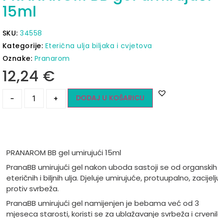
15ml
SKU:
34558
Kategorije:
Eterična ulja biljaka i cvjetova
Oznake:
Pranarom
12,24
€
DODAJ U KOŠARICU
-
+
PRANAROM BB gel umirujući 15ml
PranaBB umirujući gel nakon uboda sastoji se od organskih
eteričnih i biljnih ulja. Djeluje umirujuće, protuupalno, zacijelj
protiv svrbeža.
PranaBB umirujući gel namijenjen je bebama već od 3
mjeseca starosti, koristi se za ublažavanje svrbeža i crveni