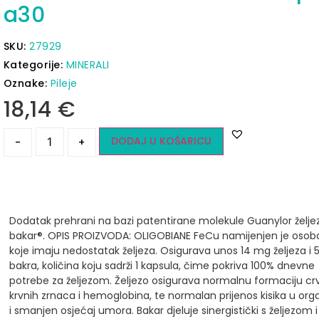
a30
SKU:
27929
Kategorije:
MINERALI
Oznake:
Pileje
18,14
€
DODAJ U KOŠARICU
-
+
Dodatak prehrani na bazi patentirane molekule Guanylor želje
bakar®.
OPIS PROIZVODA:
OLIGOBIANE FeCu namijenjen je oso
koje imaju nedostatak željeza. Osigurava unos 14 mg željeza i 
bakra, količina koju sadrži 1 kapsula, čime pokriva 100% dnevne
potrebe za željezom.
Željezo osigurava normalnu formaciju cr
krvnih zrnaca i hemoglobina, te normalan prijenos kisika u or
i smanjen osjećaj umora.
Bakar djeluje sinergistički s željezom 