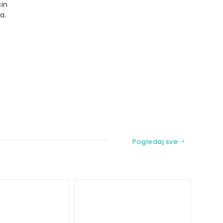
in
a.
Pogledaj sve