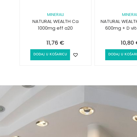
MINERALI
MINERAL
NATURAL WEALTH Ca
NATURAL WEALTH
1000mg eff a20
600mg + D vit
11,76
€
10,80
DODAJ U KOŠARICU
DODAJ U KOŠAR