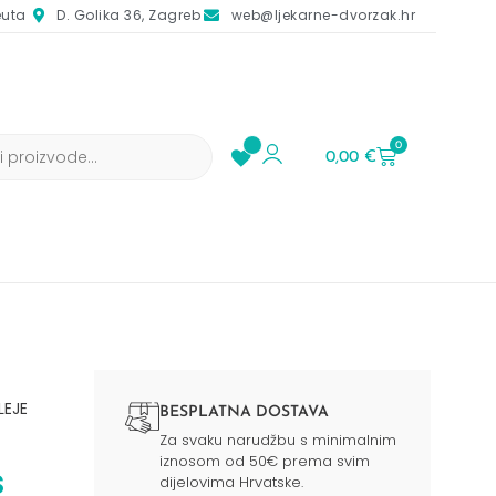
euta
D. Golika 36, Zagreb
web@ljekarne-dvorzak.hr
0
0,00
€
LEJE
BESPLATNA DOSTAVA
Za svaku narudžbu s minimalnim
iznosom od 50€ prema svim
s
dijelovima Hrvatske.