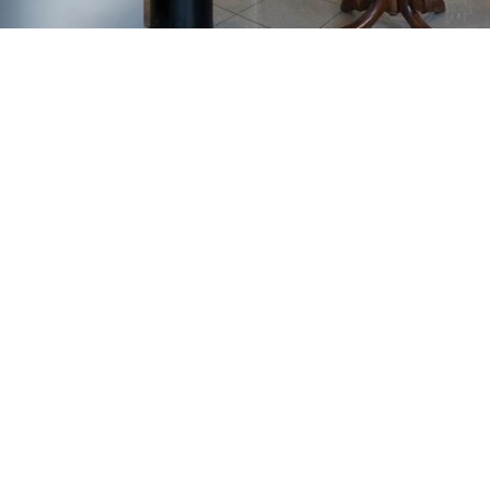
GAJNICE
Gandhijeva 3, Zagreb
01/3461-431
098/452-128
gajnice@ljekarne-
dvorzak.hr
PON - PET
07:00 - 20:00
SUBOTA
07:30 - 13:30