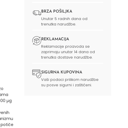
BRZA POŠILJKA
Unutar 5 radnih dana od
trenutka narudžbe.
REKLAMACIJA
Reklamacije proizvoda se
zaprimaju unutar 14 dana od
trenutka dostave narudžbe.
SIGURNA KUPOVINA
Vaši podaci prilikom narudžbe
su posve sigurni i zaštićeni.
zo
bama
500 µg
venih
ganizmu
i potiče