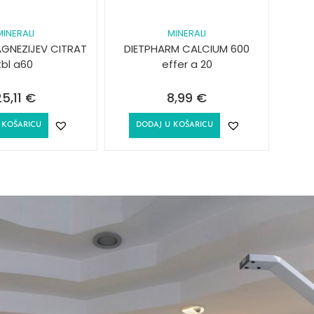
MINERALI
MINERALI
GNEZIJEV CITRAT
DIETPHARM CALCIUM 600
tbl a60
effer a 20
25,11
€
8,99
€
 KOŠARICU
DODAJ U KOŠARICU