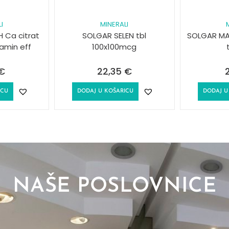
I
MINERALI
 Ca citrat
SOLGAR SELEN tbl
SOLGAR MA
amin eff
100x100mcg
€
22,35
€
ICU
DODAJ U KOŠARICU
DODAJ U
NAŠE POSLOVNICE