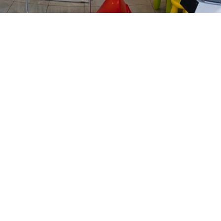
PREČKO
Slavenskog 6, Zagreb
01/3885-672
099/2681-389
precko@ljekarne-
dvorzak.hr
PON - PET
07:00 - 20:00
SUBOTA
07:30 - 13:30