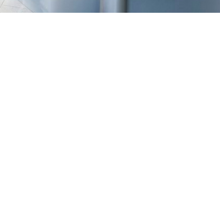
TREŠNJEVKA
Selska cesta 153, Zagreb
01/3022-794
099/2681-387
selska@ljekarne-
dvorzak.hr
PON - PET
07:00 - 20:00
SUBOTA
07:30 - 13:30