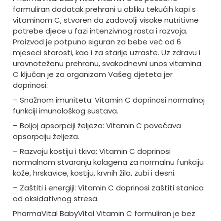
formuliran dodatak prehrani u obliku tekućih kapi s
vitaminom C, stvoren da zadovolji visoke nutritivne
potrebe djece u fazi intenzivnog rasta i razvoja.
Proizvod je potpuno siguran za bebe već od 6
mjeseci starosti, kao i za starije uzraste. Uz zdravu i
uravnoteženu prehranu, svakodnevni unos vitamina
C ključan je za organizam Vašeg djeteta jer
doprinosi:
– Snažnom imunitetu: Vitamin C doprinosi normalnoj
funkciji imunološkog sustava.
– Boljoj apsorpciji željeza: Vitamin C povećava
apsorpciju željeza.
– Razvoju kostiju i tkiva: Vitamin C doprinosi
normalnom stvaranju kolagena za normalnu funkciju
kože, hrskavice, kostiju, krvnih žila, zubi i desni.
– Zaštiti i energiji: Vitamin C doprinosi zaštiti stanica
od oksidativnog stresa.
PharmaVital BabyVital Vitamin C formuliran je bez