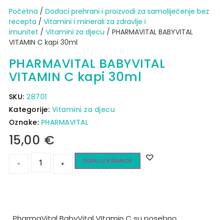
Početna
/
Dodaci prehrani i proizvodi za samoliječenje bez
recepta
/
Vitamini i minerali za zdravlje i
imunitet
/
Vitamini za djecu
/ PHARMAVITAL BABYVITAL
VITAMIN C kapi 30ml
PHARMAVITAL BABYVITAL
VITAMIN C kapi 30ml
SKU:
28701
Kategorije:
Vitamini za djecu
Oznake:
PHARMAVITAL
15,00
€
DODAJ U KOŠARICU
-
+
PharmaVital BabyVital VItamin C su posebno