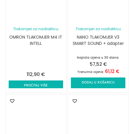
Tlakomjeri za nadlakticu
Tlakomjeri za nadlakticu
OMRON TLAKOMJER M4 IT
NANO TLAKOMJER V3
INTELL
SMART SOUND + adapter
Najniža cijena u 30 dana:
57,52
€
61,12
€
Trenutna cijena:
112,90
€
DODAJ U KOŠARICU
PROČITAJ VIŠE