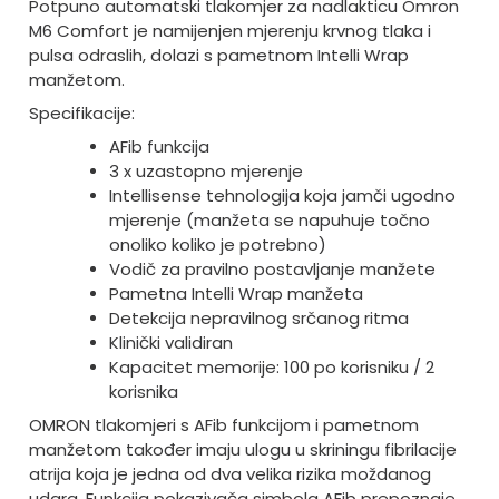
Potpuno automatski tlakomjer za nadlakticu Omron
M6 Comfort je namijenjen mjerenju krvnog tlaka i
pulsa odraslih, dolazi s pametnom Intelli Wrap
manžetom.
Specifikacije:
AFib funkcija
3 x uzastopno mjerenje
Intellisense tehnologija koja jamči ugodno
mjerenje (manžeta se napuhuje točno
onoliko koliko je potrebno)
Vodič za pravilno postavljanje manžete
Pametna Intelli Wrap manžeta
Detekcija nepravilnog srčanog ritma
Klinički validiran
Kapacitet memorije: 100 po korisniku / 2
korisnika
OMRON tlakomjeri s AFib funkcijom i pametnom
manžetom također imaju ulogu u skriningu fibrilacije
atrija koja je jedna od dva velika rizika moždanog
udara. Funkcija pokazivača simbola AFib prepoznaje