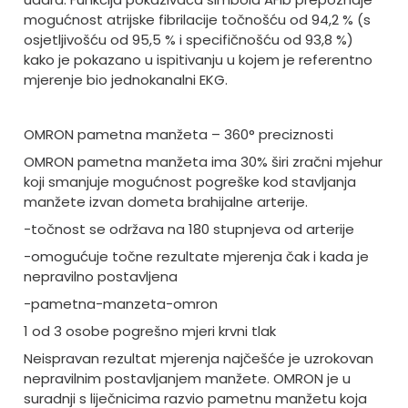
mogućnost atrijske fibrilacije točnošću od 94,2 % (s
osjetljivošću od 95,5 % i specifičnošću od 93,8 %)
kako je pokazano u ispitivanju u kojem je referentno
mjerenje bio jednokanalni EKG.
OMRON pametna manžeta – 360° preciznosti
OMRON pametna manžeta ima 30% širi zračni mjehur
koji smanjuje mogućnost pogreške kod stavljanja
manžete izvan dometa brahijalne arterije.
-točnost se održava na 180 stupnjeva od arterije
-omogućuje točne rezultate mjerenja čak i kada je
nepravilno postavljena
-pametna-manzeta-omron
1 od 3 osobe pogrešno mjeri krvni tlak
Neispravan rezultat mjerenja najčešće je uzrokovan
nepravilnim postavljanjem manžete. OMRON je u
suradnji s liječnicima razvio pametnu manžetu koja