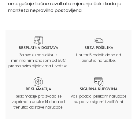
omogućuje točne rezultate mjerenja čak i kada je
manžeta nepravilno postavljena.
BESPLATNA DOSTAVA
BRZA POŠILJKA
Za svaku narudžbu s
Unutar 5 radnih dana od
minimalnim iznosom od 50€
trenutka narudžbe.
prema svim dijelovima Hrvatske.
REKLAMACIJA
SIGURNA KUPOVINA
Reklamacije proizvoda se
Vaši podaci prilikom narudžbe
zaprimaju unutar 14 dana od
su posve sigurni i zaštićeni.
trenutka dostave narudžbe.