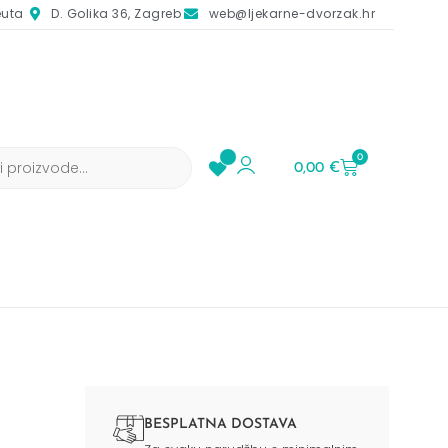
euta
D. Golika 36, Zagreb
web@ljekarne-dvorzak.hr
0
0,00
€
BESPLATNA DOSTAVA