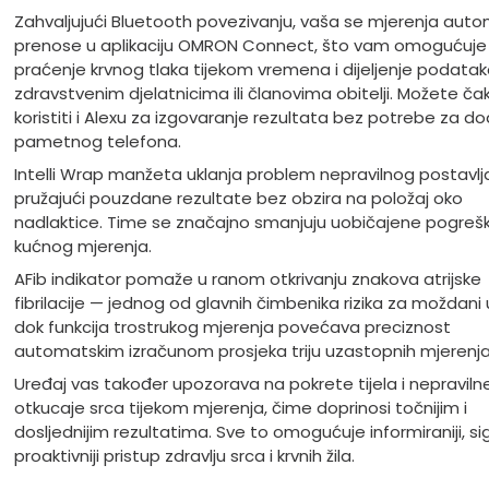
Zahvaljujući Bluetooth povezivanju, vaša se mjerenja auto
prenose u aplikaciju OMRON Connect, što vam omogućuje
praćenje krvnog tlaka tijekom vremena i dijeljenje podatak
zdravstvenim djelatnicima ili članovima obitelji. Možete ča
koristiti i Alexu za izgovaranje rezultata bez potrebe za d
pametnog telefona.
Intelli Wrap manžeta uklanja problem nepravilnog postavlja
pružajući pouzdane rezultate bez obzira na položaj oko
nadlaktice. Time se značajno smanjuju uobičajene pogreš
kućnog mjerenja.
AFib indikator pomaže u ranom otkrivanju znakova atrijske
fibrilacije — jednog od glavnih čimbenika rizika za moždani
dok funkcija trostrukog mjerenja povećava preciznost
automatskim izračunom prosjeka triju uzastopnih mjerenja
Uređaj vas također upozorava na pokrete tijela i nepraviln
otkucaje srca tijekom mjerenja, čime doprinosi točnijim i
dosljednijim rezultatima. Sve to omogućuje informiraniji, sigu
proaktivniji pristup zdravlju srca i krvnih žila.