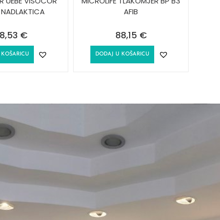
R UEBE VISOCOR
MICROLIFE TLAKOMJER BP B3
 NADLAKTICA
AFIB
8,53
€
88,15
€
 KOŠARICU
DODAJ U KOŠARICU