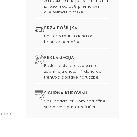
Za svaku narudžbu s minimalnim
iznosom od 50€ prema svim
dijelovima Hrvatske.
BRZA POŠILJKA
Unutar 5 radnih dana od
trenutka narudžbe.
REKLAMACIJA
Reklamacije proizvoda se
zaprimaju unutar 14 dana od
trenutka dostave narudžbe.
SIGURNA KUPOVINA
Vaši podaci prilikom narudžbe
su posve sigurni i zaštićeni.
sokim