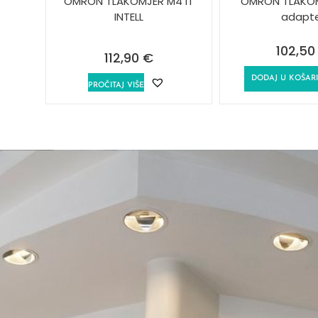
OMRON TLAKOMJER M4 IT
OMRON TLAKO
INTELL
adapt
102,5
112,90
€
DODAJ U KOŠAR
PROČITAJ VIŠE