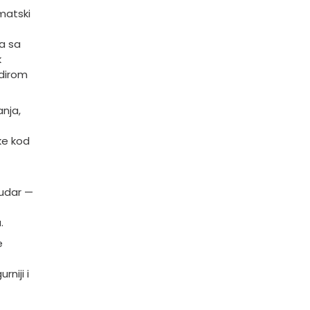
matski
a sa
k
odirom
nja,
ke kod
 udar —
.
e
rniji i