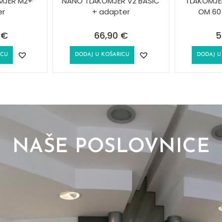
MJER M2+
NANO TLAKOMJER V2 BASIC
TLAKOMJE
er
+ adapter
OM 60
0
€
66,90
€
5
ICU
DODAJ U KOŠARICU
DODAJ U
NAŠE POSLOVNICE