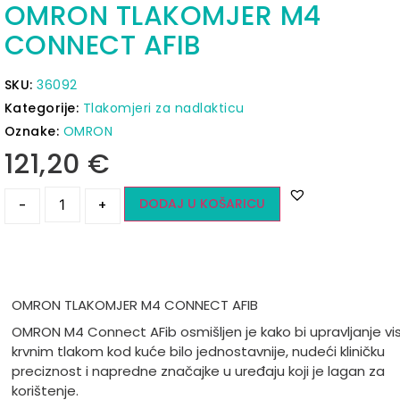
OMRON TLAKOMJER M4
CONNECT AFIB
SKU:
36092
Kategorije:
Tlakomjeri za nadlakticu
Oznake:
OMRON
121,20
€
DODAJ U KOŠARICU
-
+
OMRON TLAKOMJER M4 CONNECT AFIB
OMRON M4 Connect AFib osmišljen je kako bi upravljanje vi
krvnim tlakom kod kuće bilo jednostavnije, nudeći kliničku
preciznost i napredne značajke u uređaju koji je lagan za
korištenje.