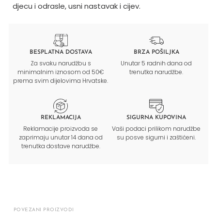
djecu i odrasle, usni nastavak i cijev.
BESPLATNA DOSTAVA
BRZA POŠILJKA
Za svaku narudžbu s
Unutar 5 radnih dana od
minimalnim iznosom od 50€
trenutka narudžbe.
prema svim dijelovima Hrvatske.
REKLAMACIJA
SIGURNA KUPOVINA
Reklamacije proizvoda se
Vaši podaci prilikom narudžbe
zaprimaju unutar 14 dana od
su posve sigurni i zaštićeni.
trenutka dostave narudžbe.
POVEZANI PROIZVODI