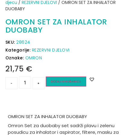
djecu
/
REZERVNI DJELOVI
/ OMRON SET ZA INHALATOR
DUOBABY
OMRON SET ZA INHALATOR
DUOBABY
SKU:
28624
Kategorije:
REZERVNI DJELOVI
Oznake:
OMRON
21,75
€
DODAJ U KOŠARICU
-
+
OMRON SET ZA INHALATOR DUOBABY
Omron Set za duobaby set sadrži plavu i zelenu
posudicu za inhalator i aspirator, filtere, masku za