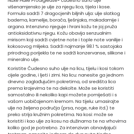
Nuxe Huile Prodigieuse® čudesno suho ulje
višenamjensko je ulje za njegu lica, tijela i kose.
Formula sadrži 7 dragocjenih biljnih ulja: ulje slatkog
badema, kamelije, borača, lješnjaka, makadamije i
argana. Intenzivno njeguje i hrani kožu te joj pruža
antioksidativnu njegu. Kožu obavija senzualnim
mirisom koji sadrži cvjetne note i tople note vanilije i
kokosovog mlijeka. Sadrži najmanje 98.1 % sastojaka
prirodnog porijekla te ne sadrži konzervanse, silikone i
mineralno ulje.
Koristite Čudesno suho ulje na licu, tijelu i kosi tokom
cijele godine, i ljeti i zimi. Na licu: nanesite ga jednom
dnevno zaglađujućim pokretima, od središta lica
prema krajevima te na dekolte. Može se koristiti
samostalno ili nekoliko kapi možete pomiješati i s
vašom uobičajenom kremom. Na tijelu: umasirajte
ulje na željena područja (prsa, noge, ruke itd.) te
preko strija kružnim pokretima. Na kosi: može se
koristiti i kao ulje za kosu na dužinama te na vrhovima
koliko god je potrebno. Za intenzivan obnavljajući