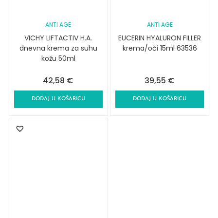
ANTI AGE
ANTI AGE
VICHY LIFTACTIV H.A.
EUCERIN HYALURON FILLER
dnevna krema za suhu
krema/oči 15ml 63536
kožu 50ml
42,58
€
39,55
€
DODAJ U KOŠARICU
DODAJ U KOŠARICU