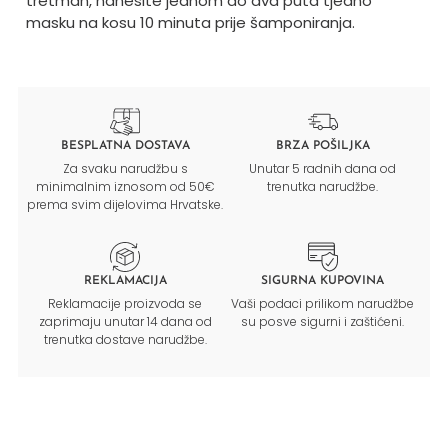
tretman, nanesite jednom do dva puta tjedno
masku na kosu 10 minuta prije šamponiranja.
BESPLATNA DOSTAVA
BRZA POŠILJKA
Za svaku narudžbu s
Unutar 5 radnih dana od
minimalnim iznosom od 50€
trenutka narudžbe.
prema svim dijelovima Hrvatske.
REKLAMACIJA
SIGURNA KUPOVINA
Reklamacije proizvoda se
Vaši podaci prilikom narudžbe
zaprimaju unutar 14 dana od
su posve sigurni i zaštićeni.
trenutka dostave narudžbe.