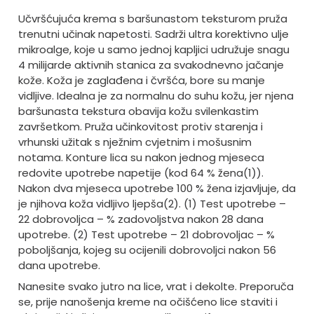
Učvršćujuća krema s baršunastom teksturom pruža
trenutni učinak napetosti. Sadrži ultra korektivno ulje
mikroalge, koje u samo jednoj kapljici udružuje snagu
4 milijarde aktivnih stanica za svakodnevno jačanje
kože. Koža je zaglađena i čvršća, bore su manje
vidljive. Idealna je za normalnu do suhu kožu, jer njena
baršunasta tekstura obavija kožu svilenkastim
završetkom. Pruža učinkovitost protiv starenja i
vrhunski užitak s nježnim cvjetnim i mošusnim
notama. Konture lica su nakon jednog mjeseca
redovite upotrebe napetije (kod 64 % žena(1)).
Nakon dva mjeseca upotrebe 100 % žena izjavljuje, da
je njihova koža vidljivo ljepša(2). (1) Test upotrebe –
22 dobrovoljca – % zadovoljstva nakon 28 dana
upotrebe. (2) Test upotrebe – 21 dobrovoljac – %
poboljšanja, kojeg su ocijenili dobrovoljci nakon 56
dana upotrebe.
Nanesite svako jutro na lice, vrat i dekolte. Preporuča
se, prije nanošenja kreme na očišćeno lice staviti i