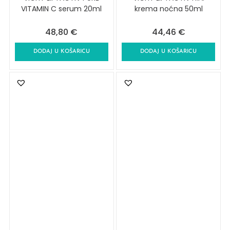
VITAMIN C serum 20ml
krema noćna 50ml
48,80
€
44,46
€
DODAJ U KOŠARICU
DODAJ U KOŠARICU