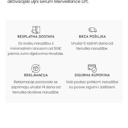
aktivacijski uljni serum Merveillance Lift.
BESPLATNA DOSTAVA
BRZA POŠILJKA
Za svaku narudžbu s
Unutar 5 radnih dana od
minimalnim iznosom od 50€
trenutka narudžbe.
prema svim dijelovima Hrvatske.
REKLAMACIJA
SIGURNA KUPOVINA
Reklamacije proizvoda se
Vaši podaci prilikom narudžbe
zaprimaju unutar 14 dana od
su posve sigurni i zaštićeni.
trenutka dostave narudžbe.