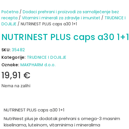
Početna
/
Dodaci prehrani i proizvodi za samoliječenje bez
recepta
/
Vitamini i minerali za zdravlje i imunitet
/
TRUDNICE I
DOJILJE
/ NUTRINEST PLUS caps a30 1+1
NUTRINEST PLUS caps a30 1+1
SKU:
35482
Kategorije:
TRUDNICE I DOJILJE
Oznake:
MAKPHARM d.o.o.
19,91
€
Nema na zalihi
NUTRINEST PLUS caps a30 1+1
NutriNest plus
je dodatak prehrani s omega-3 masnim
kiselinama, luteinom, vitaminima i mineralima