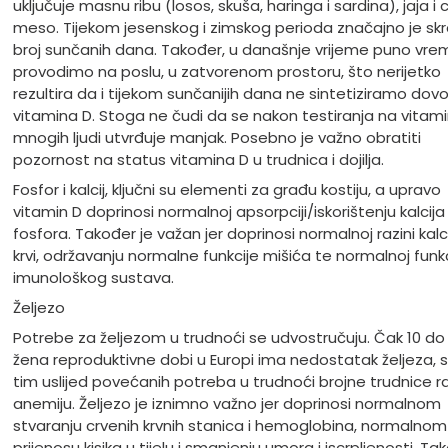
uključuje masnu ribu (losos, skuša, haringa i sardina), jaja i
meso. Tijekom jesenskog i zimskog perioda značajno je sk
broj sunčanih dana. Također, u današnje vrijeme puno vr
provodimo na poslu, u zatvorenom prostoru, što nerijetko
rezultira da i tijekom sunčanijih dana ne sintetiziramo dovo
vitamina D. Stoga ne čudi da se nakon testiranja na vitami
mnogih ljudi utvrđuje manjak. Posebno je važno obratiti
pozornost na status vitamina D u trudnica i dojilja.
Fosfor i kalcij, ključni su elementi za građu kostiju, a upravo
vitamin D doprinosi normalnoj apsorpciji/iskorištenju kalcija 
fosfora. Također je važan jer doprinosi normalnoj razini kalc
krvi, održavanju normalne funkcije mišića te normalnoj funkc
imunološkog sustava.
Željezo
Potrebe za željezom u trudnoći se udvostručuju. Čak 10 do
žena reproduktivne dobi u Europi ima nedostatak željeza,
tim uslijed povećanih potreba u trudnoći brojne trudnice ra
anemiju. Željezo je iznimno važno jer doprinosi normalnom
stvaranju crvenih krvnih stanica i hemoglobina, normalnom
prijenosu kisika u tijelu i smanjenju umora i iscrpljenosti. Ta