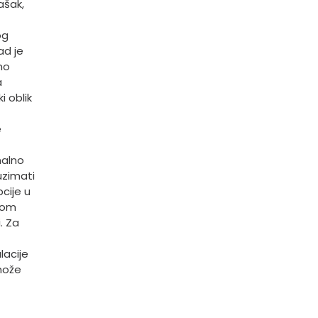
ašak,
og
ad je
no
a
i oblik
e
malno
uzimati
cije u
esom
. Za
lacije
može