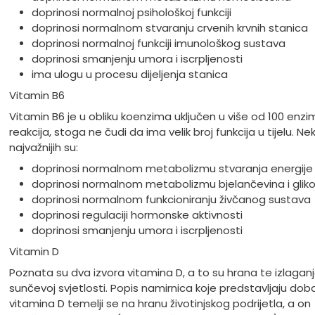
doprinosi normalnoj psihološkoj funkciji
doprinosi normalnom stvaranju crvenih krvnih stanica
doprinosi normalnoj funkciji imunološkog sustava
doprinosi smanjenju umora i iscrpljenosti
ima ulogu u procesu dijeljenja stanica
Vitamin B6
Vitamin B6 je u obliku koenzima uključen u više od 100 enzi
reakcija, stoga ne čudi da ima velik broj funkcija u tijelu. Ne
najvažnijih su:
doprinosi normalnom metabolizmu stvaranja energije
doprinosi normalnom metabolizmu bjelančevina i glik
doprinosi normalnom funkcioniranju živčanog sustava
doprinosi regulaciji hormonske aktivnosti
doprinosi smanjenju umora i iscrpljenosti
Vitamin D
Poznata su dva izvora vitamina D, a to su hrana te izlagan
sunčevoj svjetlosti. Popis namirnica koje predstavljaju doba
vitamina D temelji se na hranu životinjskog podrijetla, a on