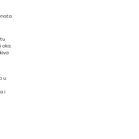
menata
ktu
i oka.
kiva
o u
a i