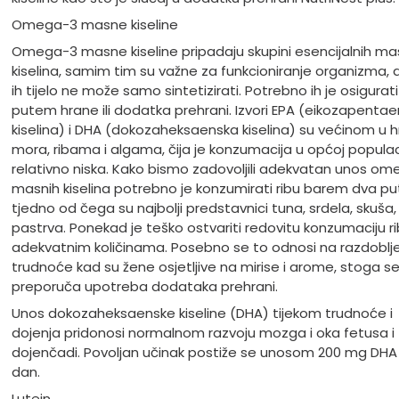
Omega-3 masne kiseline
Omega-3 masne kiseline pripadaju skupini esencijalnih ma
kiselina, samim tim su važne za funkcioniranje organizma, 
ih tijelo ne može samo sintetizirati. Potrebno ih je osigurati
putem hrane ili dodatka prehrani. Izvori EPA (eikozapenta
kiselina) i DHA (dokozaheksaenska kiselina) su većinom u hr
mora, ribama i algama, čija je konzumacija u općoj populaci
relativno niska. Kako bismo zadovoljili adekvatan unos o
masnih kiselina potrebno je konzumirati ribu barem dva pu
tjedno od čega su najbolji predstavnici tuna, srdela, skuša, 
pastrva. Ponekad je teško ostvariti redovitu konzumaciju ri
adekvatnim količinama. Posebno se to odnosi na razdoblj
trudnoće kad su žene osjetljive na mirise i arome, stoga s
preporuča upotreba dodataka prehrani.
Unos dokozaheksaenske kiseline (DHA) tijekom trudnoće i
dojenja pridonosi normalnom razvoju mozga i oka fetusa i
dojenčadi. Povoljan učinak postiže se unosom 200 mg DHA
dan.
Lutein