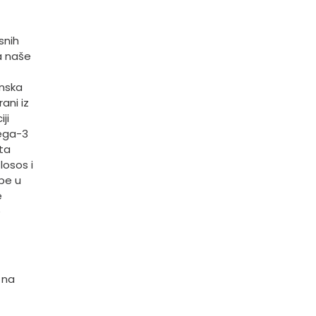
snih
a naše
enska
ani iz
ji
mega-3
ta
losos i
be u
e
e
 na