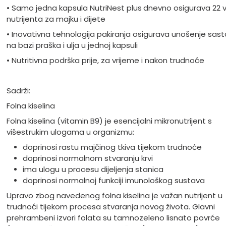
• Samo jedna kapsula NutriNest plus
dnevno osigurava 22 
nutrijenta za majku i dijete
• Inovativna tehnologija pakiranja osigurava unošenje sast
na bazi praška i ulja u jednoj kapsuli
• Nutritivna podrška prije, za vrijeme i nakon trudnoće
Sadrži:
Folna kiselina
Folna kiselina (vitamin B9) je esencijalni mikronutrijent s
višestrukim ulogama u organizmu:
doprinosi rastu majčinog tkiva tijekom trudnoće
doprinosi normalnom stvaranju krvi
ima ulogu u procesu dijeljenja stanica
doprinosi normalnoj funkciji imunološkog sustava
Upravo zbog navedenog folna kiselina je važan nutrijent u
trudnoći tijekom procesa stvaranja novog života. Glavni
prehrambeni izvori folata su tamnozeleno lisnato povrće