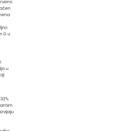
 crveno
raćen
emena
ljno
n D u
i
ija u
iji
 32%
 samim
zvijaju
kođer,