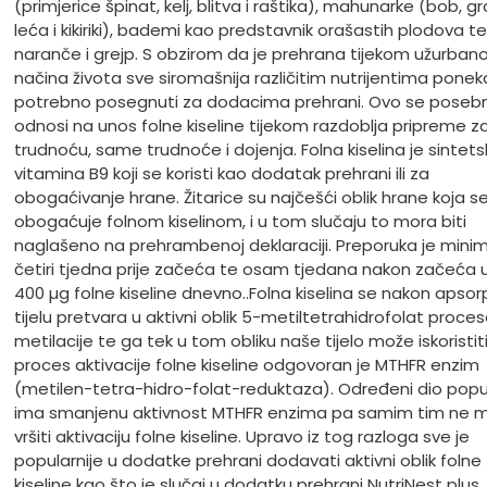
(primjerice špinat, kelj, blitva i raštika), mahunarke (bob, gr
leća i kikiriki), bademi kao predstavnik orašastih plodova te
naranče i grejp. S obzirom da je prehrana tijekom užurban
načina života sve siromašnija različitim nutrijentima ponek
potrebno posegnuti za dodacima prehrani. Ovo se poseb
odnosi na unos folne kiseline tijekom razdoblja pripreme z
trudnoću, same trudnoće i dojenja. Folna kiselina je sintetsk
vitamina B9 koji se koristi kao dodatak prehrani ili za
obogaćivanje hrane. Žitarice su najčešći oblik hrane koja s
obogaćuje folnom kiselinom, i u tom slučaju to mora biti
naglašeno na prehrambenoj deklaraciji. Preporuka je mini
četiri tjedna prije začeća te osam tjedana nakon začeća 
400 µg folne kiseline dnevno..
Folna kiselina se nakon apsorp
tijelu pretvara u aktivni oblik 5-metiltetrahidrofolat proc
metilacije te ga tek u tom obliku naše tijelo može iskoristiti
proces aktivacije folne kiseline odgovoran je MTHFR enzim
(metilen-tetra-hidro-folat-reduktaza). Određeni dio popu
ima smanjenu aktivnost MTHFR enzima pa samim tim ne 
vršiti aktivaciju folne kiseline. Upravo iz tog razloga sve je
popularnije u dodatke prehrani dodavati aktivni oblik folne
kiseline kao što je slučaj u dodatku prehrani NutriNest plus.