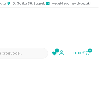
euta
D. Golika 36, Zagreb
web@ljekarne-dvorzak.hr
0
0,00
€