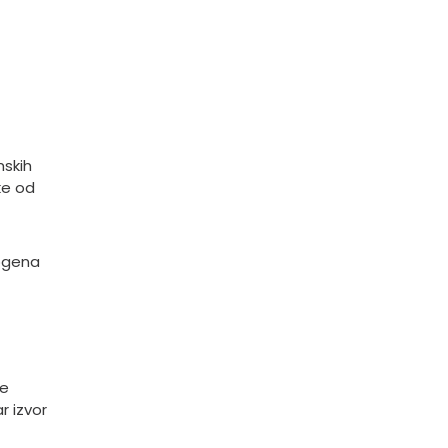
mskih
ke od
ogena
je
r izvor