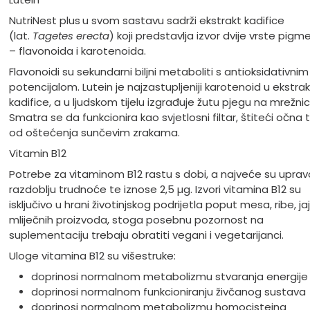
NutriNest plus
u svom sastavu sadrži ekstrakt kadifice
(lat.
Tagetes erecta
) koji predstavlja izvor dvije vrste pig
– flavonoida i karotenoida.
Flavonoidi su sekundarni biljni metaboliti s antioksidativnim
potencijalom. Lutein je najzastupljeniji karotenoid u ekstra
kadifice, a u ljudskom tijelu izgrađuje žutu pjegu na mrežnic
Smatra se da funkcionira kao svjetlosni filtar, štiteći očna t
od oštećenja sunčevim zrakama.
Vitamin B12
Potrebe za vitaminom B12 rastu s dobi, a najveće su uprav
razdoblju trudnoće te iznose 2,5 µg. Izvori vitamina B12 su
isključivo u hrani životinjskog podrijetla poput mesa, ribe, jaj
mliječnih proizvoda, stoga posebnu pozornost na
suplementaciju trebaju obratiti vegani i vegetarijanci.
Uloge vitamina B12 su višestruke:
doprinosi normalnom metabolizmu stvaranja energije
doprinosi normalnom funkcioniranju živčanog sustava
doprinosi normalnom metabolizmu homocisteina