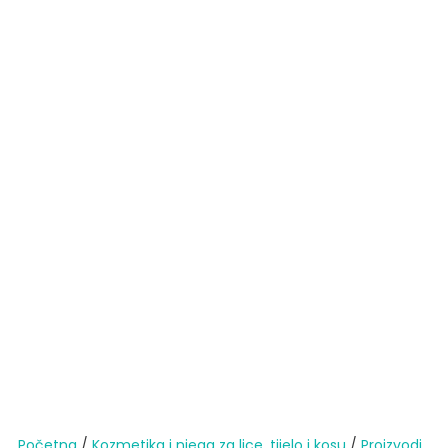
Početna
/
Kozmetika i njega za lice, tijelo i kosu
/
Proizvodi