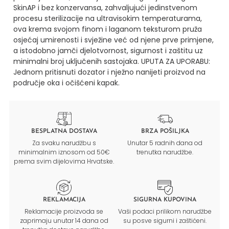
SkinAP i bez konzervansa, zahvaljujući jedinstvenom
procesu sterilizacije na ultravisokim temperaturama,
ova krema svojom finom i laganom teksturom pruža
osjećaj umirenosti i svježine već od njene prve primjene,
a istodobno jamči djelotvornost, sigurnost i zaštitu uz
minimalni broj uključenih sastojaka.
UPUTA ZA UPORABU:
Jednom pritisnuti dozator i nježno nanijeti proizvod na
područje oka i očišćeni kapak.
BESPLATNA DOSTAVA
BRZA POŠILJKA
Za svaku narudžbu s
Unutar 5 radnih dana od
minimalnim iznosom od 50€
trenutka narudžbe.
prema svim dijelovima Hrvatske.
REKLAMACIJA
SIGURNA KUPOVINA
Reklamacije proizvoda se
Vaši podaci prilikom narudžbe
zaprimaju unutar 14 dana od
su posve sigurni i zaštićeni.