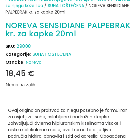
za njegu kože lica
/
SUHA I OŠTEĆENA
/ NOREVA SENSIDIANE
PALPEBRAK kr. za kapke 20ml
NOREVA SENSIDIANE PALPEBRAK
kr. za kapke 20ml
SKU:
29808
Kategorije:
SUHA I OŠTEĆENA
Oznake:
Noreva
18,45
€
Nema na zalihi
Ovaj originalan proizvod za njegu posebno je formuliran
za osjetljive, suhe, oslabljene i nadražene kapke.
Zahvaljujući dvjema hijaluronskim kiselinama visoke i
niske molekularne mase, ova krema ta osjetljiva
područja hidrira, obnavlja i štiti od agresija. Obogaćena