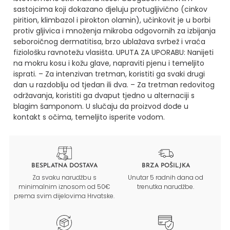
sastojcima koji dokazano djeluju protugljivično (cinkov
pirition, klimbazol i pirokton olamin), učinkovit je u borbi
protiv gljivica i množenja mikroba odgovornih za izbijanja
seboroičnog dermatitisa, brzo ublažava svrbež i vraća
fiziološku ravnotežu vlasišta.
UPUTA ZA UPORABU: Nanijeti
na mokru kosu i kožu glave, napraviti pjenu i temeljito
isprati. – Za intenzivan tretman, koristiti ga svaki drugi
dan u razdoblju od tjedan ili dva. – Za tretman redovitog
održavanja, koristiti ga dvaput tjedno u alternaciji s
blagim šamponom. U slučaju da proizvod dođe u
kontakt s očima, temeljito isperite vodom.
BESPLATNA DOSTAVA
BRZA POŠILJKA
Za svaku narudžbu s
Unutar 5 radnih dana od
minimalnim iznosom od 50€
trenutka narudžbe.
prema svim dijelovima Hrvatske.