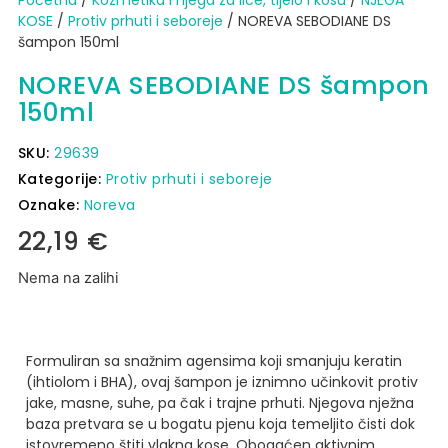
KOSE
/
Protiv prhuti i seboreje
/ NOREVA SEBODIANE DS
šampon 150ml
NOREVA SEBODIANE DS šampon
150ml
SKU:
29639
Kategorije:
Protiv prhuti i seboreje
Oznake:
Noreva
22,19
€
Nema na zalihi
Formuliran sa snažnim agensima koji smanjuju keratin
(ihtiolom i BHA), ovaj šampon je iznimno učinkovit protiv
jake, masne, suhe, pa čak i trajne prhuti. Njegova nježna
baza pretvara se u bogatu pjenu koja temeljito čisti dok
istovremeno štiti vlakna kose. Obogaćen aktivnim