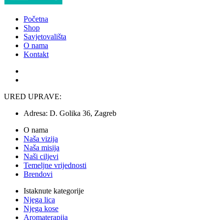
Početna
Shop
Savjetovališta
O nama
Kontakt
URED UPRAVE:
Adresa:
D. Golika 36, Zagreb
O nama
Naša vizija
Naša misija
Naši ciljevi
Temeljne vrijednosti
Brendovi
Istaknute kategorije
Njega lica
Njega kose
Aromaterapija