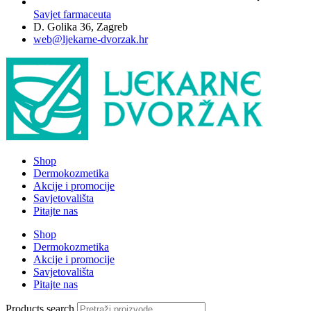
Savjet farmaceuta
D. Golika 36, Zagreb
web@ljekarne-dvorzak.hr
Shop
Dermokozmetika
Akcije i promocije
Savjetovališta
Pitajte nas
Shop
Dermokozmetika
Akcije i promocije
Savjetovališta
Pitajte nas
Products search