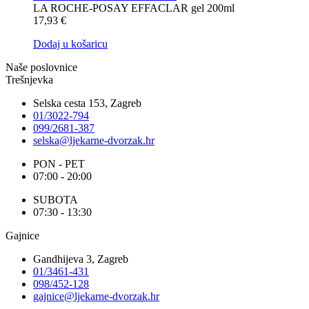
LA ROCHE-POSAY EFFACLAR gel 200ml
17,93
€
Dodaj u košaricu
Naše poslovnice
Trešnjevka
Selska cesta 153, Zagreb
01/3022-794
099/2681-387
selska@ljekarne-dvorzak.hr
PON - PET
07:00 - 20:00
SUBOTA
07:30 - 13:30
Gajnice
Gandhijeva 3, Zagreb
01/3461-431
098/452-128
gajnice@ljekarne-dvorzak.hr