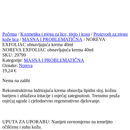
Početna
/
Kozmetika i njega za lice, tijelo i kosu
/
Proizvodi za njegu
kože lica
/
MASNA I PROBLEMATIČNA
/ NOREVA
EXFOLIAC obnavljajuća krema 40ml
NOREVA EXFOLIAC obnavljajuća krema 40ml
SKU:
29799
Kategorije:
MASNA I PROBLEMATIČNA
Oznake:
Noreva
19,24
€
Nema na zalihi
Rekonstruktivna hidrirajuća krema obnavlja lipidni sloj, kožnu
barijeru i ublažava iritacije i osjećaj zategnutosti. Trenutno pruža
osjećaj ugode i cjelodnevno regenerativno djelovanje.
UPUTA ZA UPORABU: Nanijeti ravnomjerno na temeljito
očišćenu i suhu kožu.