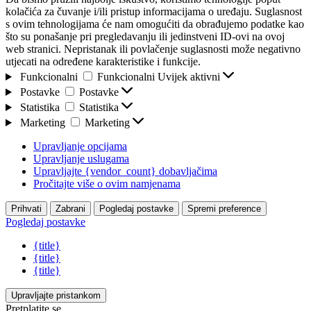
kolačića za čuvanje i/ili pristup informacijama o uređaju. Suglasnost
s ovim tehnologijama će nam omogućiti da obrađujemo podatke kao
što su ponašanje pri pregledavanju ili jedinstveni ID-ovi na ovoj
web stranici. Nepristanak ili povlačenje suglasnosti može negativno
utjecati na određene karakteristike i funkcije.
Funkcionalni
Funkcionalni
Uvijek aktivni
Postavke
Postavke
Statistika
Statistika
Marketing
Marketing
Upravljanje opcijama
Upravljanje uslugama
Upravljajte {vendor_count} dobavljačima
Pročitajte više o ovim namjenama
Prihvati
Zabrani
Pogledaj postavke
Spremi preference
Pogledaj postavke
{title}
{title}
{title}
Upravljajte pristankom
Pretplatite se