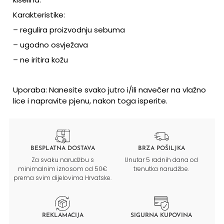
Karakteristike:
– regulira proizvodnju sebuma
– ugodno osvježava
– ne iritira kožu
Uporaba: Nanesite svako jutro i/ili navečer na vlažno
lice i napravite pjenu, nakon toga isperite.
BESPLATNA DOSTAVA
BRZA POŠILJKA
Za svaku narudžbu s
Unutar 5 radnih dana od
minimalnim iznosom od 50€
trenutka narudžbe.
prema svim dijelovima Hrvatske.
REKLAMACIJA
SIGURNA KUPOVINA