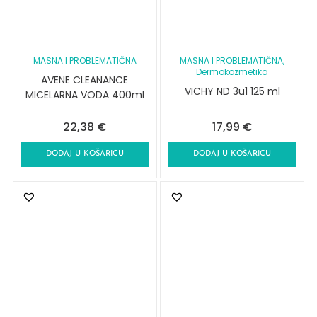
MASNA I PROBLEMATIČNA
MASNA I PROBLEMATIČNA
,
Dermokozmetika
AVENE CLEANANCE
VICHY ND 3u1 125 ml
MICELARNA VODA 400ml
22,38
€
17,99
€
DODAJ U KOŠARICU
DODAJ U KOŠARICU