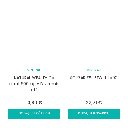
MINERALI
MINERALI
NATURAL WEALTH Ca
SOLGAR ŽELJEZO tbl a90
citrat 600mg + D vitamin
eff
10,80
€
22,71
€
DODAJ U KOŠARICU
DODAJ U KOŠARICU