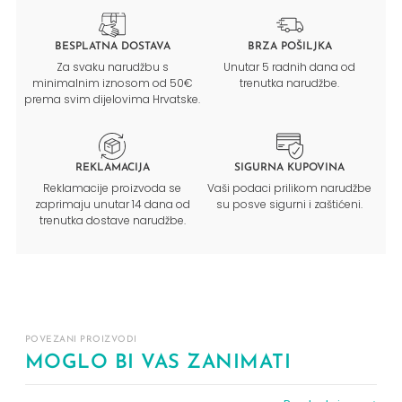
BESPLATNA DOSTAVA
BRZA POŠILJKA
Za svaku narudžbu s
Unutar 5 radnih dana od
minimalnim iznosom od 50€
trenutka narudžbe.
prema svim dijelovima Hrvatske.
REKLAMACIJA
SIGURNA KUPOVINA
Reklamacije proizvoda se
Vaši podaci prilikom narudžbe
zaprimaju unutar 14 dana od
su posve sigurni i zaštićeni.
trenutka dostave narudžbe.
POVEZANI PROIZVODI
MOGLO BI VAS ZANIMATI