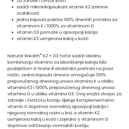
za zdrave i čvrste kosti
sadrži mikroinkapsulirani vitamin K2 iznimne
stabilnosti
jedna kapsula pokriva 100% dnevnih potreba za
vitaminom K i 1000% za vitaminom D
vitamin D3 pomaže u apsorpciji kalcija
vitamin K2 usmjerava kalcij u kosti
®
Natural Wealth
K2 + D3 Forte sadrži idealnu
kombinaciju vitamina za iskorištenje kalcija bilo
podrijetlom iz hrane ili dodataka prehrani na pravi
način. Jedna kapsula dnevno omogućuje 100%
preporučenog dnevnog unosa vitamina K u obliku
vitamina K2 i 1000% preporučenog dnevnog unosa
vitamina D u obliku vitamina D3. Ovaj snažni dvojac za
zdravlje i čvrstoću kostiju djeluje komplementarno:
vitamin D doprinosi normalnoj apsorpciji kalcija i
njegovoj normalnoj razini u krvi, a vitamin K2
usmjerava kalcij u kosti i zajedno s vitaminom D
doprinosi održavanju normalnih kostiju.