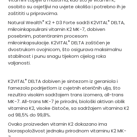
osobito su osjetljivi na uvjete okoliša i potrebno ih je
zaštititi u pripravcima.
®
®
Natural Wealth
K2 + D3 Forte sadrži K2VITAL
DELTA,
mikroinkapsulirani vitamin K2 MK-7, dobiven
posebnim, patentiranim procesom
®
mikroinkapsulacije. K2VITAL
DELTA zaštićen je
dvostrukom ovojnicom, što osigurava maksimalnu
stabilnost i punu snagu tijekom cijelog roka
valjanosti.
®
K2VITAL
DELTA dobiven je sintezom iz geraniola i
farnezola podrijetlom iz cvjetnih eteričnih ulja, što
rezultira visokim sadržajem trans izomera, all-trans
MK-7. All-trans MK-7 je prirodni, biološki aktivan oblik
vitamina K2, visoke čistoće, sa sadržajem vitamina K2
od 98,5% do 99,8%.
Ovako proizveden vitamin K2 dokazano ima
bioraspoloživost jednaku prirodnom vitaminu K2 MK-