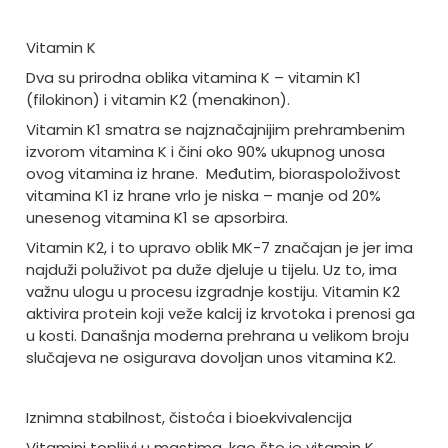
Vitamin K
Dva su prirodna oblika vitamina K – vitamin K1
(filokinon) i vitamin K2 (menakinon).
Vitamin K1 smatra se najznačajnijim prehrambenim
izvorom vitamina K i čini oko 90% ukupnog unosa
ovog vitamina iz hrane. Međutim, bioraspoloživost
vitamina K1 iz hrane vrlo je niska – manje od 20%
unesenog vitamina K1 se apsorbira.
Vitamin K2, i to upravo oblik MK-7 značajan je jer ima
najduži poluživot pa duže djeluje u tijelu. Uz to, ima
važnu ulogu u procesu izgradnje kostiju. Vitamin K2
aktivira protein koji veže kalcij iz krvotoka i prenosi ga
u kosti. Današnja moderna prehrana u velikom broju
slučajeva ne osigurava dovoljan unos vitamina K2.
Iznimna stabilnost, čistoća i bioekvivalencija
Vitamini topljivi u mastima, kao što je vitamin K,