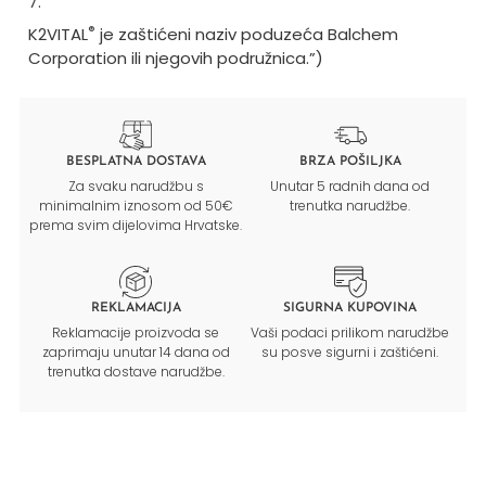
7.
®
K2VITAL
je zaštićeni naziv poduzeća Balchem
Corporation ili njegovih podružnica.”)
BESPLATNA DOSTAVA
BRZA POŠILJKA
Za svaku narudžbu s
Unutar 5 radnih dana od
minimalnim iznosom od 50€
trenutka narudžbe.
prema svim dijelovima Hrvatske.
REKLAMACIJA
SIGURNA KUPOVINA
Reklamacije proizvoda se
Vaši podaci prilikom narudžbe
zaprimaju unutar 14 dana od
su posve sigurni i zaštićeni.
trenutka dostave narudžbe.